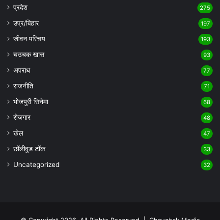
प्रदेश
275
उप्र/बिहार
197
जीवन परिचय
193
चउचक खास
93
अपराध
77
राजनीति
71
भोजपुरी सिनेमा
68
रोजगार
48
खेल
47
छॉलीवुड टॉक
33
Uncategorized
32