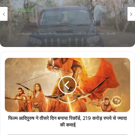
छग/मप्र
February 6, 2026
छग/मप्र
कवर्धा में स्कूली बच्चों का कार पर जानलेवा स्टंटबाज़ी का
February 9, 2026
वीडियो वायरल
छत्तीसगढ़ के स्वाद ने जीता प्रधानमंत्री मोदी का दिल, ठेठरी-
खुरमी की रेसिपी तक पहुँची बात
फिल्म आदिपुरुष ने तीसरे दिन बनाया रिकॉर्ड, 219 करोड़ रुपये से ज्यादा
की कमाई