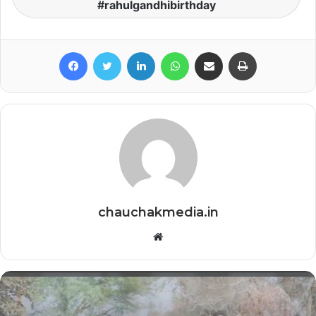
#rahulgandhibirthday
Facebook
Twitter
LinkedIn
WhatsApp
Share via Email
Print
chauchakmedia.in
Website