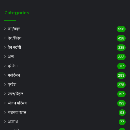
Categories
छग/मप्र
596
देश/विदेश
428
वेब स्टोरी
335
अन्य
333
ब्रेकिंग
317
मनोरंजन
283
प्रदेश
275
उप्र/बिहार
197
जीवन परिचय
193
चउचक खास
93
अपराध
77