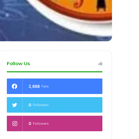
Follow Us
2,888
Fans
0
Followers
0
Followers