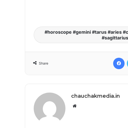
horoscope #gemini #tarus #aries #c
#sagittariu
F
Share
chauchakmedia.in
Website