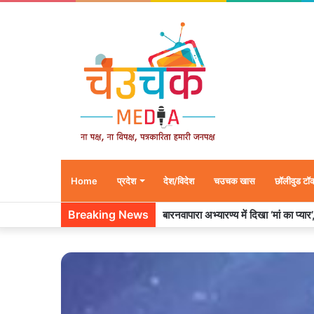
Home
प्रदेश
देश/विदेश
चउचक खास
छॉलीवुड टॉ
Breaking News
बारनवापारा अभ्यारण्य में दिखा ‘मां का प्या