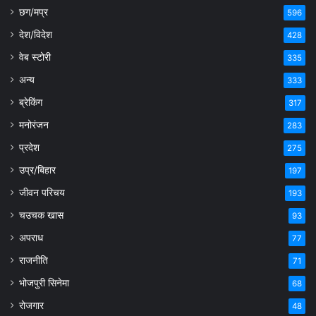
छग/मप्र
596
देश/विदेश
428
वेब स्टोरी
335
अन्य
333
ब्रेकिंग
317
मनोरंजन
283
प्रदेश
275
उप्र/बिहार
197
जीवन परिचय
193
चउचक खास
93
अपराध
77
राजनीति
71
भोजपुरी सिनेमा
68
रोजगार
48