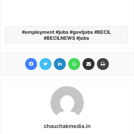
employment #jobs #govtjobs #BECIL
#BECILNEWS #jobs
Facebook
Twitter
LinkedIn
WhatsApp
Share via Email
Print
chauchakmedia.in