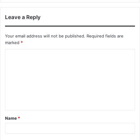
Leave a Reply
Your email address will not be published.
Required fields are
marked
*
C
o
m
m
e
n
t
Name
*
*