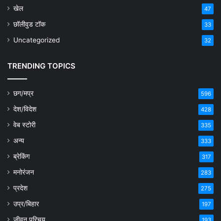
खेल
47
छॉलीवुड टॉक
33
Uncategorized
32
TRENDING TOPICS
छग/मप्र
596
देश/विदेश
428
वेब स्टोरी
335
अन्य
333
ब्रेकिंग
317
मनोरंजन
283
प्रदेश
275
उप्र/बिहार
197
जीवन परिचय
193