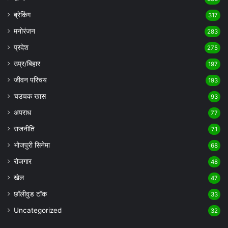
ब्रेकिंग
317
मनोरंजन
283
प्रदेश
275
उप्र/बिहार
197
जीवन परिचय
193
चउचक खास
93
अपराध
77
राजनीति
71
भोजपुरी सिनेमा
68
रोजगार
48
खेल
47
छॉलीवुड टॉक
33
Uncategorized
32