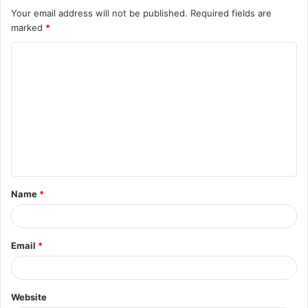
Your email address will not be published.
Required fields are
marked
*
C
o
m
m
e
n
t
Name
*
*
Email
*
Website