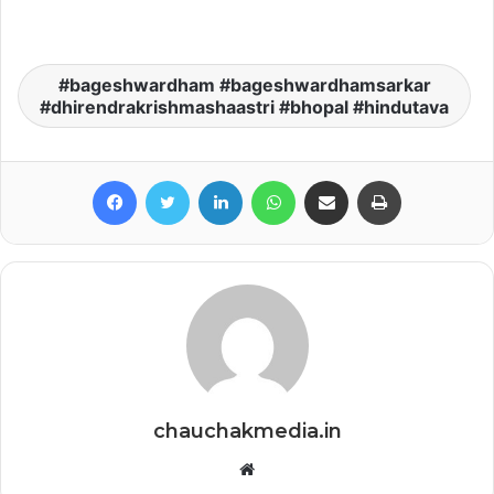
bageshwardham #bageshwardhamsarkar
#dhirendrakrishmashaastri #bhopal #hindutava
Facebook
Twitter
LinkedIn
WhatsApp
Share via Email
Print
chauchakmedia.in
Website