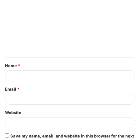
C
o
m
m
e
n
t
Name
*
*
Email
*
Website
Save my name, email, and website in this browser for the next