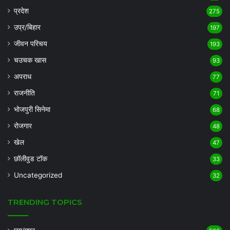
प्रदेश
275
उप्र/बिहार
197
जीवन परिचय
193
चउचक खास
93
अपराध
77
राजनीति
71
भोजपुरी सिनेमा
68
रोजगार
48
खेल
47
छॉलीवुड टॉक
33
Uncategorized
32
TRENDING TOPICS