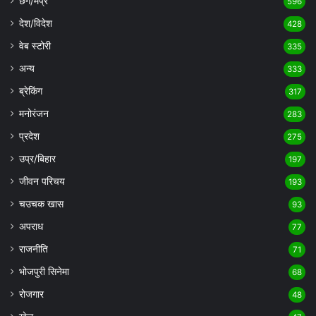
छग/मप्र
596
देश/विदेश
428
वेब स्टोरी
335
अन्य
333
ब्रेकिंग
317
मनोरंजन
283
प्रदेश
275
उप्र/बिहार
197
जीवन परिचय
193
चउचक खास
93
अपराध
77
राजनीति
71
भोजपुरी सिनेमा
68
रोजगार
48