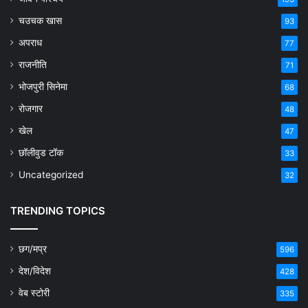
चउचक खास
93
अपराध
77
राजनीति
71
भोजपुरी सिनेमा
68
रोजगार
48
खेल
47
छॉलीवुड टॉक
33
Uncategorized
32
TRENDING TOPICS
छग/मप्र
596
देश/विदेश
428
वेब स्टोरी
335