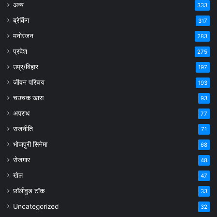
अन्य
333
ब्रेकिंग
317
मनोरंजन
283
प्रदेश
275
उप्र/बिहार
197
जीवन परिचय
193
चउचक खास
93
अपराध
77
राजनीति
71
भोजपुरी सिनेमा
68
रोजगार
48
खेल
47
छॉलीवुड टॉक
33
Uncategorized
32