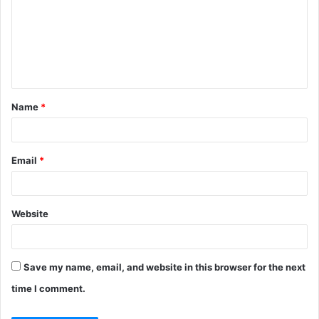
m
m
e
n
t
Name
*
*
Email
*
Website
Save my name, email, and website in this browser for the next
time I comment.