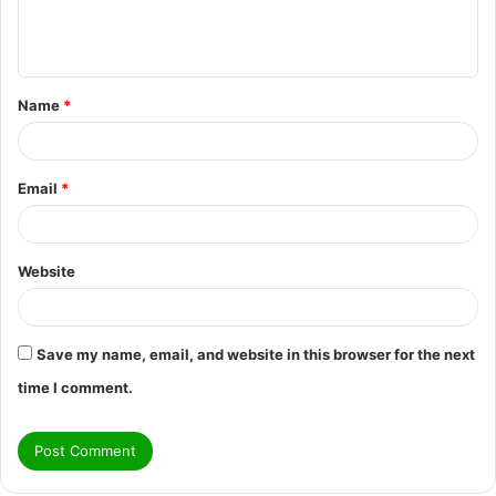
e
n
t
Name
*
*
Email
*
Website
Save my name, email, and website in this browser for the next
time I comment.