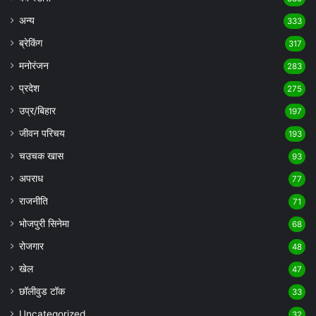
अन्य
333
ब्रेकिंग
317
मनोरंजन
283
प्रदेश
275
उप्र/बिहार
197
जीवन परिचय
193
चउचक खास
93
अपराध
77
राजनीति
71
भोजपुरी सिनेमा
68
रोजगार
48
खेल
47
छॉलीवुड टॉक
33
Uncategorized
32