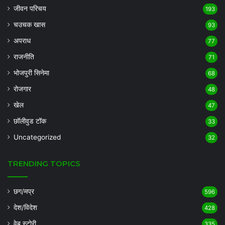
जीवन परिचय
193
चउचक खास
93
अपराध
77
राजनीति
71
भोजपुरी सिनेमा
68
रोजगार
48
खेल
47
छॉलीवुड टॉक
33
Uncategorized
32
TRENDING TOPICS
छग/मप्र
596
देश/विदेश
428
वेब स्टोरी
335