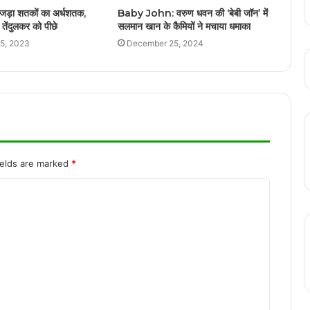
1200 करोड़ की लागत से बन रही ‘रामायण’ का
 जड़ा शतकों का अर्धशतक,
Baby John: वरुण धवन की ‘बेबी जॉन’ में
Glimpse हुआ रिलीज, गानों में दिखेगा कवि डॉ.
तेंदुलकर को पीछे
सलमान खान के कैमियों ने मचाया धमाका
कुमार विश्वास के लेखन का जादू
5, 2023
December 25, 2024
महंत घासीदास स्मृति संग्रहालय, रायपुर में “विरासत
की कहानियां” कार्यक्रम का आयोजन
विश्व मासिक धर्म स्वच्छता दिवस 2025: भनपुरी
आंगनबाड़ी में जागरूकता और सशक्तिकरण
ields are marked
*
रामलला के दर्शन : क्रिकेटर विराट कोहली पत्नी
अनुष्का शर्मा सहित पहुंचे अयोध्या
राष्ट्रीय पुरस्कार विजेता एक्टर धनुष बनेंगे अब्दुल
कलाम, कलाम: द मिसाइल मैन ऑफ इंडिया’ फिल्म की
घोषणा