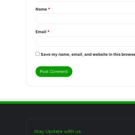
t
Name
*
*
Email
*
Save my name, email, and website in this browse
Stay Update with us