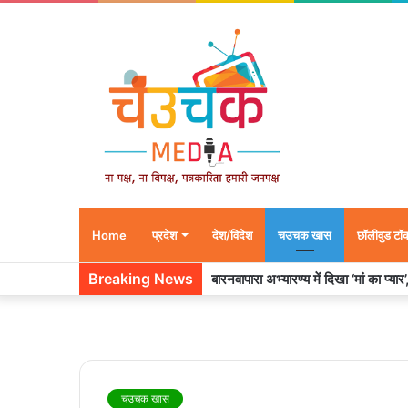
Home
प्रदेश
देश/विदेश
चउचक खास
छॉलीवुड टॉ
Breaking News
बारनवापारा अभ्यारण्य में दिखा ‘मां का प्या
चउचक खास