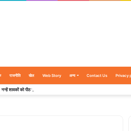
क
राजनीति
खेल
Web Story
अन्य
Contact Us
Privacy 
र’, नन्हें शावकों को पीठ पर बैठाकर घूमती दिखी मादा भालू