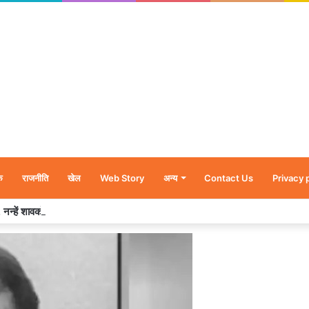
क
राजनीति
खेल
Web Story
अन्य
Contact Us
Privacy 
र’, नन्हें शावकों को पीठ पर बैठाकर घूमती दिखी मादा भालू