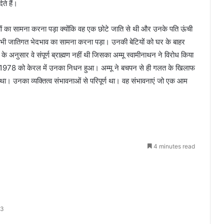
ते हैं।
यों का सामना करना पड़ा क्योंकि वह एक छोटे जाति से थी और उनके पति ऊंची
में भी जातिगत भेदभाव का सामना करना पड़ा। उनकी बेटियों को घर के बाहर
े अनुसार वे संपूर्ण ब्राह्मण नहीं थी जिसका अम्मू स्वामीनाथन ने विरोध किया
1978 को केरल में उनका निधन हुआ। अम्मू ने बचपन से ही गलत के खिलाफ
 उनका व्यक्तित्व संभावनाओं से परिपूर्ण था। वह संभावनाएं जो एक आम
Aditi Rao Hydari Birthday: जानी-
4 minutes read
मानी एक्ट्रेस अदिति राव हैदरी आज अपना
39वां जन्मदिन, जानिए अपना राशिफल
Anuradha Paudwal Birthday: 1 घंटे
में बिके थे 90 हजार कैसेट्स, बॉलीवुड की
सिंगिंग की दुनिया का चमकता नाम अनुराधा
23
पौडवाल