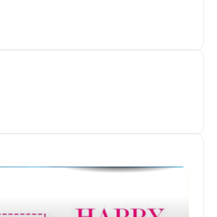
Raveena Tandon Birthday: बॉलीवुड
एक्ट्रेस रवीना टंडन की दनादन रिलीज हुईं 7
मूवी, 4 हुई ब्लॉकबस्टर
Kritika Kamra Birthday: बीच में पढ़ाई
छोड़ कृतिका कामरा ने बनाई घर-घर में पहचान,
इन सितारों के साथ जुड़ा है नाम
Mallika Sherawat Birthday: 21 की
उम्र में छोड़ा घर, बॉलीवुड की बोल्ड क्वीन
मल्लिका शेरावत के अनसुने किस्से
Virat Kohli 37th Birthday: विराट
कोहली का 37वें जन्मदिन, जानिए उनके 37
बड़े रिकॉर्ड
Tabu Birthday: खूबसूरती, शोहरत और
सफलता के बाद भी तब्बू ने क्यों नहीं की शादी