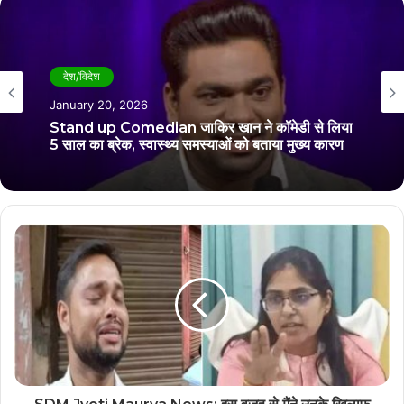
देश/विदेश
December 25, 2025
देश/विदेश
सीएम योगी आदित्यनाथ को लेकर कवि कुमार विश्वास ने की
January 20, 2026
मजेदार बात, वीडियो हो रहा गायरल
Stand up Comedian जाकिर खान ने कॉमेडी से लिया
5 साल का ब्रेक, स्वास्थ्य समस्याओं को बताया मुख्य कारण