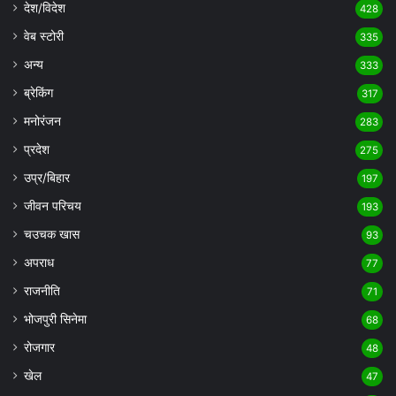
देश/विदेश
428
वेब स्टोरी
335
अन्य
333
ब्रेकिंग
317
मनोरंजन
283
प्रदेश
275
उप्र/बिहार
197
जीवन परिचय
193
चउचक खास
93
अपराध
77
राजनीति
71
भोजपुरी सिनेमा
68
रोजगार
48
खेल
47