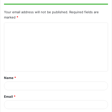
Your email address will not be published.
Required fields are
marked
*
C
o
m
m
e
n
t
Name
*
*
Email
*