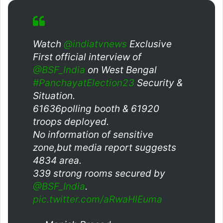
Watch
@indiatvnews
Exclusive
First official interview of
@BSF_India
on West Bengal
#PanchayatElection23
Security &
Situation.
61636polling booth & 61920
troops deployed.
No information of sensitive
zone,but media report suggests
4834 area.
339 strong rooms secured by
@BSF_India
.
pic.twitter.com/aRwaHlEuma