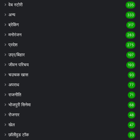
वेब स्टोरी
335
अन्य
333
ब्रेकिंग
317
मनोरंजन
283
प्रदेश
275
उप्र/बिहार
197
जीवन परिचय
193
चउचक खास
93
अपराध
77
राजनीति
71
भोजपुरी सिनेमा
68
रोजगार
48
खेल
47
छॉलीवुड टॉक
33