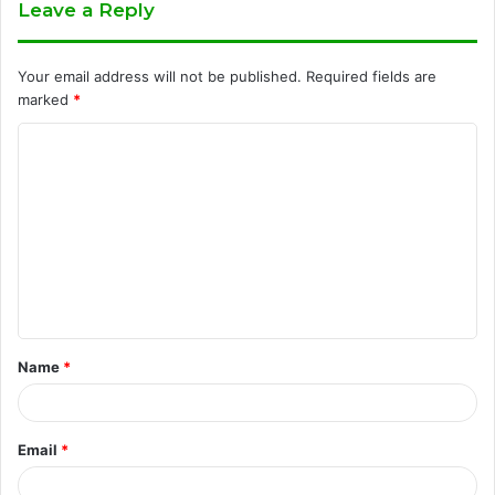
Leave a Reply
Your email address will not be published.
Required fields are
marked
*
C
o
m
m
e
n
t
Name
*
*
Email
*