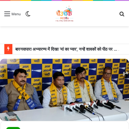
Switch
S
Menu
skin
fo
बारनवापारा अभ्यारण्य में दिखा ‘मां का प्यार’, नन्हें शावकों को पीठ पर बैठाकर घूमती दिखी मादा भालू