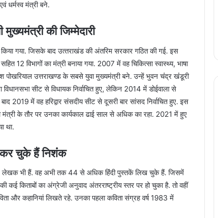
 धर्मस्व मंत्री बने.
ख्‍यमंत्री की ज‍िम्‍मेदारी
न क‍िया गया. ज‍िसके बाद उत्‍तराखंड की अंतर‍िम सरकार गठि‍त की गई. इस
हित 12 विभागों का मंत्री बनाया गया. 2007 में वह चिकित्सा स्वास्थ्य, भाषा
ेश पोखरियाल उत्तराखण्ड के सबसे युवा मुख्यमंत्री बने. उन्‍हें भुवन चंंद्र खंंडूरी
ला विधानसभा सीट से विधायक निर्वाचित हुए, लेक‍िन 2014 में डोईवाला से
बाद 2019 में वह हरिद्वार संसदीय सीट से दूसरी बार सांसद नि‍र्वाच‍ित हुए. इस
ई. श‍िक्षा मंत्री के तौर पर उनका कार्यकाल ढाई साल से अध‍िक का रहा. 2021 में हुए
िया था.
 चुके हैं न‍िशंंक
ी हैं. वह अभी तक 44 से अध‍िक ह‍िंंदी पुस्‍तकें ल‍िख चुके हैं. ज‍िसमें
कई क‍िताबों का अंग्रेजी अनुवाद अंतरराष्‍ट्रीय स्‍तर पर हो चुका है. तो वहीं
Aditi Rao Hydari Birthday: जानी-मानी
एक्ट्रेस अदिति राव हैदरी आज अपना 39वां
कविता और कहानियां लिखते रहे. उनका पहला कविता संग्रह वर्ष 1983 में
जन्मदिन, जानिए अपना राशिफल