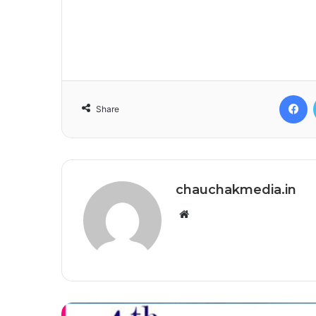
F
Share
chauchakmedia.in
Website