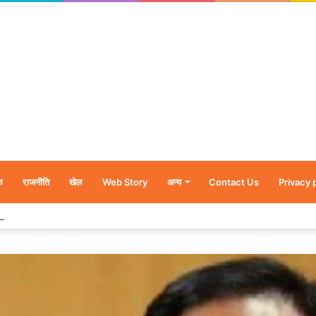
क
राजनीति
खेल
Web Story
अन्य
Contact Us
Privacy 
र’, नन्हें शावकों को पीठ पर बैठाकर घूमती दिखी मादा भालू