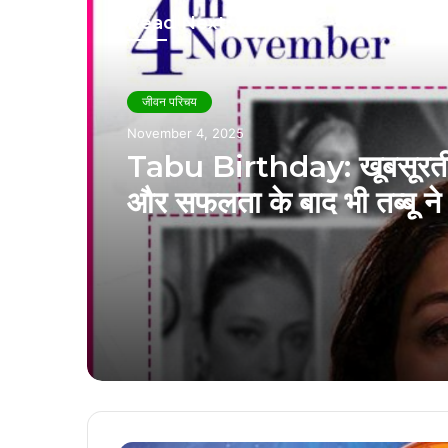
Read Next
जीवन परिचय
November 3, 2025
Monali Thakur Birth
Special: ‘जरा जरा टच मी’ 
बाई हल्ला मचाए रे’ तक, देखें ब
सिंगर मोनाली ठाकुर के 7 बेहतर
की लिस्ट