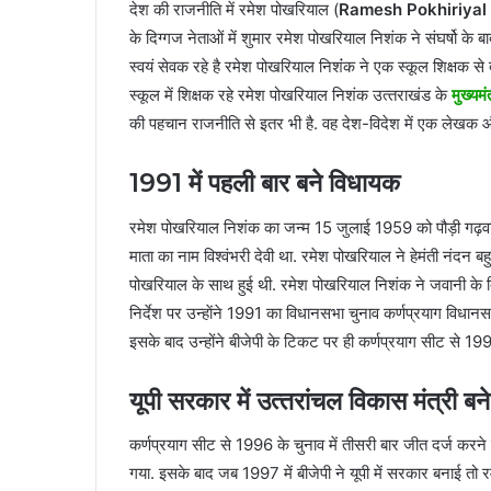
देश की राजनीत‍ि में रमेश पोखर‍ियाल (
Ramesh Pokhiriyal
के दिग्गज नेताओं में शुमार रमेश पोखरियाल निशंक ने संघर्षो के बाद
स्‍वयं सेवक रहे है रमेश पोखर‍ियाल न‍िशंंक ने एक स्‍कूल श‍ि‍क्षक स
स्‍कूल में श‍िक्षक रहे रमेश पोखर‍ियाल न‍िशंक उत्‍तराखंड के
मुख्‍यमं
की पहचान राजनीत‍ि से इतर भी है. वह देश-व‍िदेश में एक लेखक और
1991 में पहली बार बने व‍िधायक
रमेश पोखरियाल निशंक का जन्म 15 जुलाई 1959 को पौड़ी गढ़वाल
माता का नाम विश्वंभरी देवी था. रमेश पोखरियाल ने हेमंती नंदन बह
पोखरियाल के साथ हुई थी. रमेश पोखर‍ियाल न‍िशंक ने जवानी के द‍िन
न‍िर्देश पर उन्‍हाेंने 1991 का व‍िधानसभा चुनाव कर्णप्रयाग व‍िधान
इसके बाद उन्‍होंने बीजेपी के ट‍िकट पर ही कर्णप्रयाग सीट से 1
यूपी सरकार में उत्‍तरांचल व‍िकास मंत्री बने
कर्णप्रयाग सीट से 1996 के चुनाव में तीसरी बार जीत दर्ज करने 
गया. इसके बाद जब 1997 में बीजेपी ने यूपी में सरकार बनाई तो र