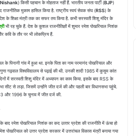
Nishank
) क‍िसी पहचान के मोहताज नहीं हैं. भारतीय जनता पार्टी (
BJP
)
 राजनी‍त‍िक मुकाम हास‍िल क‍िया है. राष्‍ट्रीय स्‍वयं सेवक संघ (
RSS
) के
े देश के श‍िक्षा मंत्री तक का सफर तय क‍िया है. कभी सरस्‍वती श‍िशु मंद‍िर के
त्री
भी रह चुके हैं. देश के कुशल राजनीत‍िज्ञों में शुमार रमेश पोखर‍ियाल न‍िशंक
 कव‍ि के तौर पर भी लोकप्र‍िय हैं.
 के पिनानी गांव में हुआ था. इनके पिता का नाम परमानंद पोखरियाल और
ुगुणा गढ़वाल विश्वविद्यालय से पढ़ाई की थी. उनकी शादी 1985 में कुसुम कांत
ों में सरस्‍वती श‍िशु मंद‍िर में अध्‍यापन का काम क‍िया. इसके बाद RSS के
सभा सीट से लड़ा. ज‍िसमें उन्‍होंने जीत दर्ज की और पहली बार व‍िधानसभा पहुंचे.
993 और 1996 के चुनाव में जीत दर्ज की.
के बाद रमेश पोखर‍ियाल न‍िशंक का कद उत्‍तर प्रदेश की राजनीत‍ि में ऊंचा हो
मेश पोखरियाल को उत्तर प्रदेश सरकार में उत्तरांचल विकास मंत्री बनाया गया