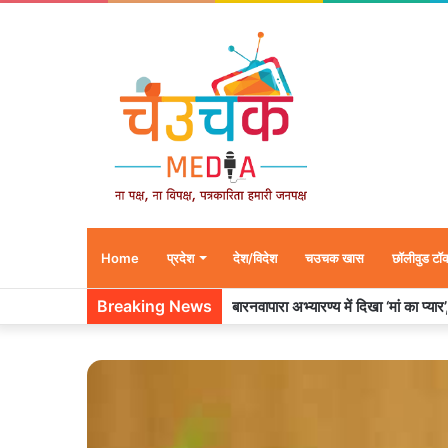
Home
प्रदेश
देश/विदेश
चउचक खास
छॉलीवुड टॉ
Breaking News
बारनवापारा अभ्यारण्य में दिखा ‘मां का प्या