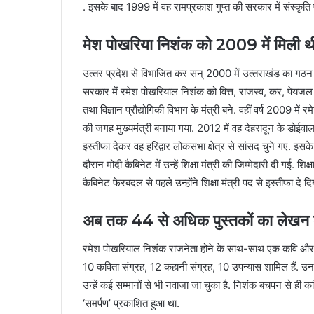
. इसके बाद 1999 में वह रामप्रकाश गुप्त की सरकार में संस्कृति एवं
मेश पोखर‍िया न‍िशंक को 2009 में म‍िली थी मु
उत्‍तर प्रदेश से व‍िभाज‍ित कर सन् 2000 में उत्‍तराखंड का गठ
सरकार में रमेश पोखर‍ियाल न‍िशंक को वित्त, राजस्व, कर, पेयजल स
तथा विज्ञान प्रौद्योगिकी विभाग के मंत्री बने. वहीं वर्ष 2009 में रम
की जगह मुख्‍यमंत्री बनाया गया. 2012 में वह देहरादून के डोईवा
इस्तीफा देकर वह हरिद्वार लोकसभा क्षेत्र से सांसद चुने गए. इसके 
दौरान मोदी कैब‍िनेट में उन्‍हें श‍िक्षा मंत्री की ज‍िम्‍मेदारी दी ग
कैब‍िनेट फेरबदल से पहले उन्‍होंने श‍िक्षा मंत्री पद से इस्‍तीफा दे द‍
अब तक 44 से अध‍िक पुस्‍तकों का लेखन कर
रमेश पोखरियाल निशंक राजनेता होने के साथ-साथ एक कवि और लेखक भ
10 कविता संग्रह, 12 कहानी संग्रह, 10 उपन्यास शाम‍िल हैं. उनकी 
उन्हें कई सम्मानों से भी नवाजा जा चुका है. निशंक बचपन से ही 
‘समर्पण’ प्रकाशित हुआ था.