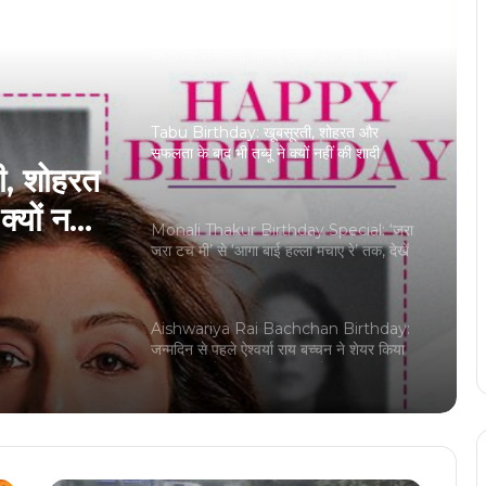
Tabu Birthday: खूबसूरती, शोहरत और
सफलता के बाद भी तब्बू ने क्यों नहीं की शादी
Monali Thakur Birthday Special: ‘जरा
जरा टच मी’ से ‘आगा बाई हल्ला मचाए रे’ तक, देखें
day
बॉलीवुड सिंगर मोनाली ठाकुर के 7 बेहतरीन गानों की
लिस्ट
से ‘आगा
Aishwariya Rai Bachchan Birthday:
ॉलीवुड
जन्मदिन से पहले ऐश्वर्या राय बच्चन ने शेयर किया
अपना बॉस लेडी लुक, फैंस कर रहे तारीफ
ीन गानों
Kriti Kharbanda Birthday: बॉलीवुड
एक्ट्रेस कृति खरबंदा की 9 साल में 7 FLOP,
नसीब हुई बस एक हिट
Aditi Rao Hydari Birthday: जानी-मानी
एक्ट्रेस अदिति राव हैदरी आज अपना 39वां
जन्मदिन, जानिए अपना राशिफल