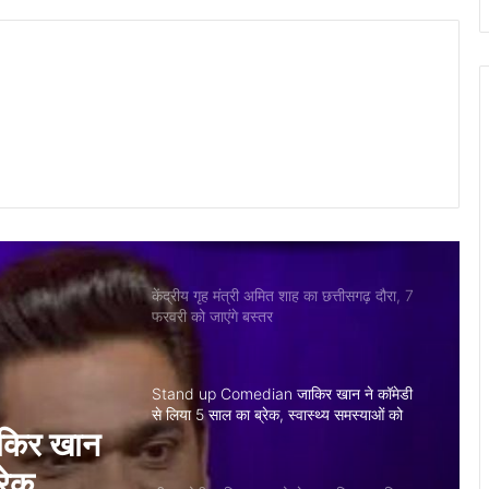
दुर्घटना पर जताया गहरा दु:ख, दिवंगत के परिजनों
को 5 लाख की आर्थिक सहायता का निर्णय
गुजरात के एकता परेड में छत्तीसगढ़ की झांकी ने
दिखाया विकास का नया मॉडल, प्रधामंत्री मोदी ने
की सराहना
केंद्रीय गृह मंत्री अमित शाह का छत्तीसगढ़ दौरा, 7
फरवरी को जाएंगे बस्तर
Stand up Comedian जाकिर खान ने कॉमेडी
से लिया 5 साल का ब्रेक, स्वास्थ्य समस्याओं को
बताया मुख्य कारण
सीएम योगी आदित्यनाथ को लेकर कवि कुमार विश्वास
ने की मजेदार बात, वीडियो हो रहा गायरल
कर कवि
त, वीडियो