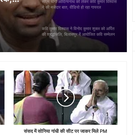
कवि कुमार विश्वास ने विनोद कुमार शुक्ल को अर्पित
की श्रद्धांजलि, बिलासपुर में आयोजित कवि सम्मेलन
हुआ स्थगित
किर खान
लेह (लद्दाख) के पूर्व सांसद जामयांग सेरिंग नामग्याल
आज छत्तीसगढ़ दौरे पर, भाजपा प्रदेश मुख्यालय
रेक,
कुशाभाऊ ठाकरे परिसर में बैठक लेंगे
ुख्य कारण
Bihar Election Results: अलीनगर विधानसभा
से जीतीं मैथिली ठाकुर, कहा- ये मेरी जीत नहीं,
जनता की जीत है
Dharmemdra Health Update: मुंबई के
ब्रीच कैंडी अस्पताल से डिस्चार्ज हुए धर्मेन्द्र, एंबुलेंस
से घर पहुंचे
मुख्यमंत्री विष्णुदेव साय ने गुजरात दौरे के दौरान
NAMTECH कॉलेज का किया भ्रमण
संसद में सोनिया गांधी की सीट पर जाकर मिले PM