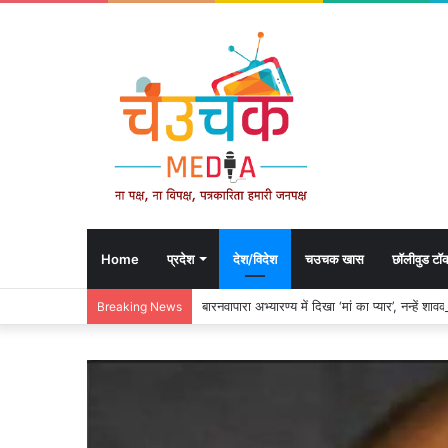
Home
प्रदेश
देश/विदेश
चउचक खास
छॉलीवुड टॉ
बारनवापारा अभ्यारण्य में दिखा ‘मां का प्यार’, नन्हें 
Breaking News