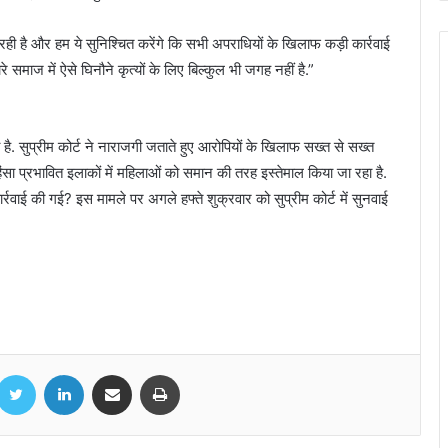
ही है और हम ये सुनिश्चित करेंगे कि सभी अपराधियों के खिलाफ कड़ी कार्रवाई
 समाज में ऐसे घिनौने कृत्यों के लिए बिल्कुल भी जगह नहीं है.”
 है. सुप्रीम कोर्ट ने नाराजगी जताते हुए आरोपियों के खिलाफ सख्त से सख्त
हिंसा प्रभावित इलाकों में महिलाओं को समान की तरह इस्तेमाल किया जा रहा है.
Bihar Election Results: अलीनगर विधानसभा
से जीतीं मैथिली ठाकुर, कहा- ये मेरी जीत नहीं,
र्रवाई की गई? इस मामले पर अगले हफ्ते शुक्रवार को सुप्रीम कोर्ट में सुनवाई
जनता की जीत है
Dharmemdra Health Update: मुंबई के
ब्रीच कैंडी अस्पताल से डिस्चार्ज हुए धर्मेन्द्र, एंबुलेंस
से घर पहुंचे
मुख्यमंत्री विष्णुदेव साय ने गुजरात दौरे के दौरान
acebook
Twitter
LinkedIn
Share via Email
Print
NAMTECH कॉलेज का किया भ्रमण
मुख्यमंत्री विष्णुदेव साय ने बिलासपुर के पास हुए ट्रेन