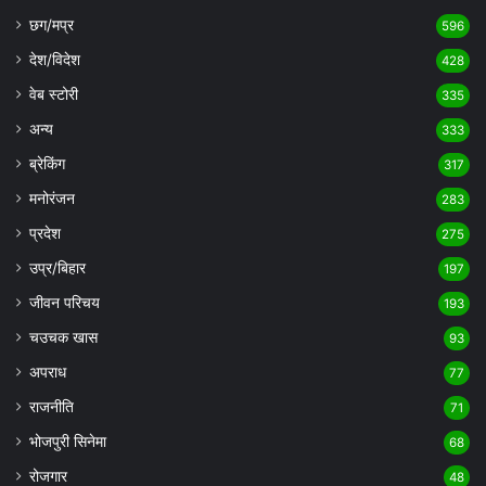
छग/मप्र
596
देश/विदेश
428
वेब स्टोरी
335
अन्य
333
ब्रेकिंग
317
मनोरंजन
283
प्रदेश
275
उप्र/बिहार
197
जीवन परिचय
193
चउचक खास
93
अपराध
77
राजनीति
71
भोजपुरी सिनेमा
68
रोजगार
48