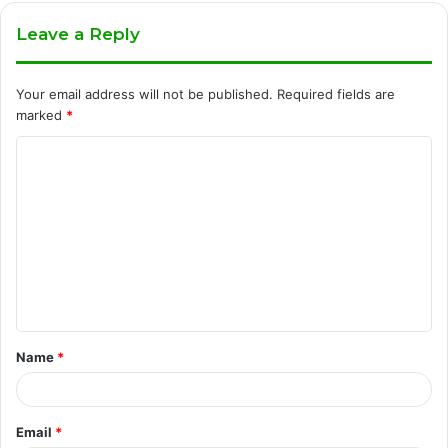
Leave a Reply
Your email address will not be published.
Required fields are
marked
*
C
o
m
m
e
n
t
Name
*
*
Email
*