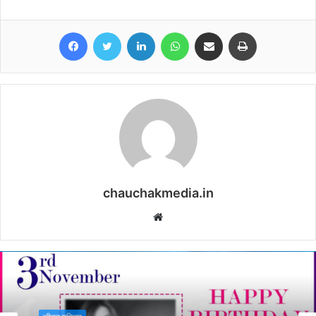
Facebook
Twitter
LinkedIn
WhatsApp
Share via Email
Print
chauchakmedia.in
Website
जीवन परिचय