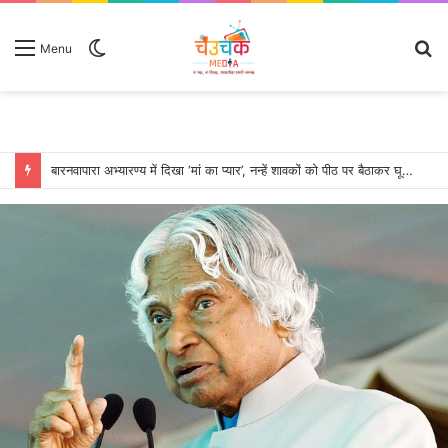
Switch
S
Menu
skin
fo
बारनवापारा अभ्यारण्य में दिखा ‘मां का प्यार’, नन्हें शावकों को पीठ पर बैठाकर घूमती दिखी मादा भालू