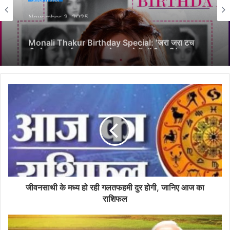
November 3, 2025
Monali Thakur Birthday Special: ‘जरा जरा टच
मी’ से ‘आगा बाई हल्ला मचाए रे’ तक, देखें बॉलीवुड सिंगर
मोनाली ठाकुर के 7 बेहतरीन गानों की लिस्ट
जीवनसाथी के मध्य हो रही गलतफहमी दुर होगी, जानिए आज का
राशिफल