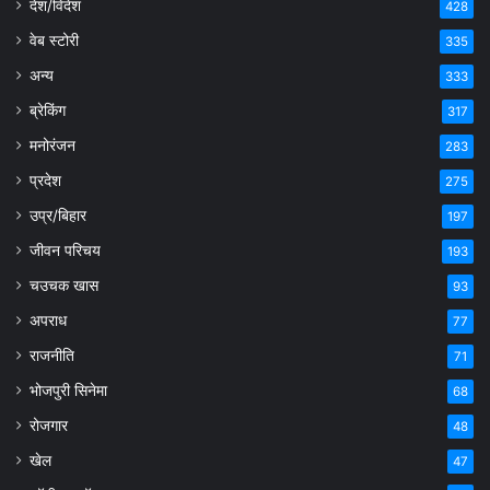
देश/विदेश
428
वेब स्टोरी
335
अन्य
333
ब्रेकिंग
317
मनोरंजन
283
प्रदेश
275
उप्र/बिहार
197
जीवन परिचय
193
चउचक खास
93
अपराध
77
राजनीति
71
भोजपुरी सिनेमा
68
रोजगार
48
खेल
47