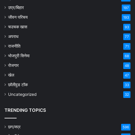
उप्र/बिहार
197
जीवन परिचय
193
चउचक खास
93
अपराध
77
राजनीति
71
भोजपुरी सिनेमा
68
रोजगार
48
खेल
47
छॉलीवुड टॉक
33
Uncategorized
32
TRENDING TOPICS
छग/मप्र
596