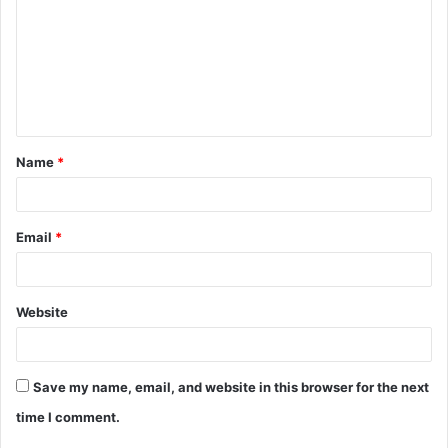
m
m
e
n
t
Name
*
*
Email
*
Website
Save my name, email, and website in this browser for the next
time I comment.