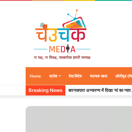
Home
प्रदेश
देश/विदेश
चउचक खास
छॉलीवुड टॉ
Breaking News
बारनवापारा अभ्यारण्य में दिखा ‘मां का प्या