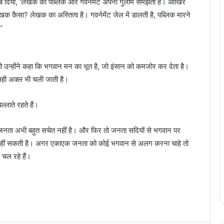
जवाब दिया, ‘लेखक को पब्लिक और गर्वनमेंट अपना गुलाम समझती है। आखिर
क कैसा? लेखक का अस्तित्व है। गवर्नमेंट जेल में डालती है, पब्लिक मारने
’
 उन्होंने कहा कि भगवान मन का भूत है, जो इंसान को कमजोर कर देता है।
ही-सही अक्ल भी चली जाती है।
्लाते रहते हैं।
 कि जनता अभी बहुत सचेत नहीं है। और फिर तो जनता सदियों से भगवान पर
Aditi Rao Hydari Birthday: जानी-मानी
एक्ट्रेस अदिति राव हैदरी आज अपना 39वां
नहीं सकती है। अगर एकाएक जनता को कोई भगवान से अलग करना चाहे तो
जन्मदिन, जानिए अपना राशिफल
चल रहे हैं।
Anuradha Paudwal Birthday: 1 घंटे में
बिके थे 90 हजार कैसेट्स, बॉलीवुड की सिंगिंग की
दुनिया का चमकता नाम अनुराधा पौडवाल
Raveena Tandon Birthday: बॉलीवुड