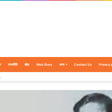
क
राजनीति
खेल
Web Story
अन्य
Contact Us
Privacy 
र’, नन्हें शावकों को पीठ पर बैठाकर घूमती दिखी मादा भालू