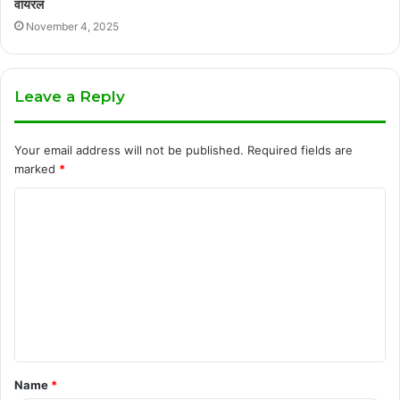
वायरल
November 4, 2025
Leave a Reply
Your email address will not be published.
Required fields are
marked
*
C
o
m
m
e
n
t
Name
*
*