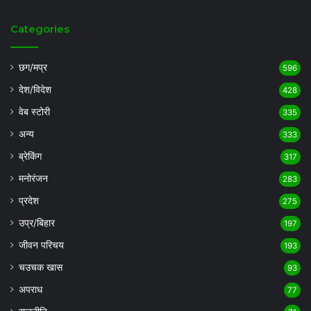
Categories
छग/मप्र
596
देश/विदेश
428
वेब स्टोरी
335
अन्य
333
ब्रेकिंग
317
मनोरंजन
283
प्रदेश
275
उप्र/बिहार
197
जीवन परिचय
193
चउचक खास
93
अपराध
77