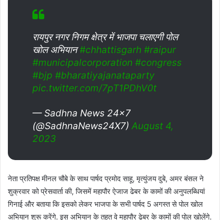
रायपुर नगर निगम क्षेत्र में भाजपा चलाएगी पोल
खोल अभियान
#chhattisgarh
#raipur
#municipalcorporation
#congress
#bjp
#bharatiyajanataparty
pic.twitter.com/7pT1PDhV0t
— Sadhna News 24×7
(@SadhnaNews24X7)
August 4,
2023
नेता प्रतिपक्ष मीनल चौबे के साथ पार्षद प्रमोद साहू, मृत्युंजय दुबे, अमर बंसल ने
शुक्रवार को प्रेसवार्ता की, जिसमें महापौर ऐजाज ढेबर के कामों की अनुपलब्धियां
गिनाई और बताया कि इसको लेकर भाजपा के सभी पार्षद 5 अगस्त से पोल खोल
अभियान शुरू करेंगे. इस अभियान के तहत वे महापौर ढेबर के कामों की पोल खोलेंगे.