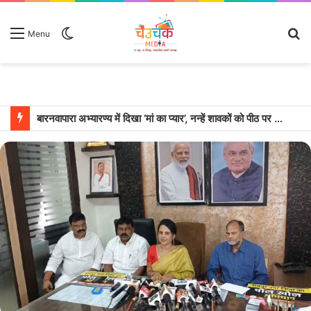
Switch
S
Menu
skin
fo
बारनवापारा अभ्यारण्य में दिखा ‘मां का प्यार’, नन्हें शावकों को पीठ पर बैठाकर घूमती दिखी मादा भालू