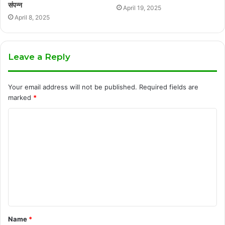
संपन्न
April 19, 2025
April 8, 2025
Leave a Reply
Your email address will not be published.
Required fields are
marked
*
C
o
m
m
e
n
t
Name
*
*