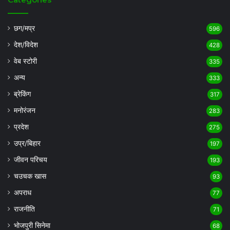
छग/मप्र
596
देश/विदेश
428
वेब स्टोरी
335
अन्य
333
ब्रेकिंग
317
मनोरंजन
283
प्रदेश
275
उप्र/बिहार
197
जीवन परिचय
193
चउचक खास
93
अपराध
77
राजनीति
71
भोजपुरी सिनेमा
68