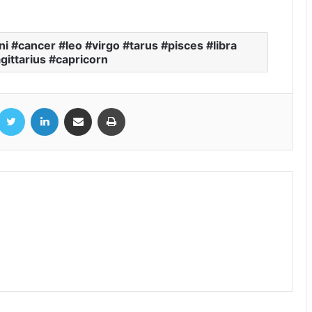
Elvish Yadav & Jannat Zubair: एल्विश
i #cancer #leo #virgo #tarus #pisces #libra
यादव और जन्नत जुबैर ने कर ली सगाई?सोशल
gittarius #capricorn
मीडिया पर वायरल फोटोज
Hina Khan Photos: रंग-बिरंगा लहंगा पहन परम
Twitter
LinkedIn
Share via Email
Print
सुंदरी बनीं टीवी की मशहूर एक्ट्रेस हिना खान
Rasmika Mandana- Vijay Devarakonda
Engagement: विजय देवरकोंडा और रश्मिका
मंदाना ने की सगाई, फरवरी 2026 में ले सकते है
सात फेरे
बिग बॉस के हर सीजन में सलमान खान की बढ़ी फीस,
सीज़न 19 के लिए मिल रहे 150 करोड़ रुपए
Pankaj Dheer death: पंकज धीर के अंतिम
संस्कार में कड़ी सुरक्षा के बीच पहुंचे सलमान खान