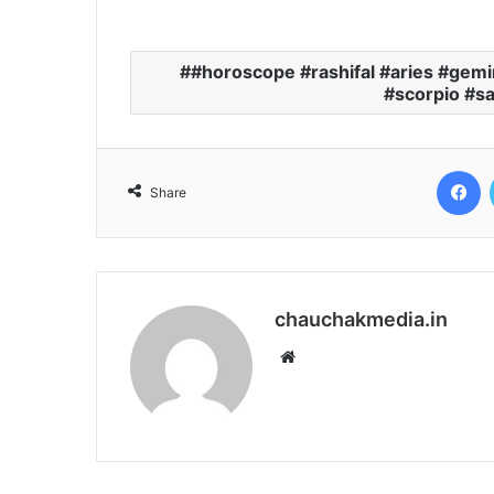
#horoscope #rashifal #aries #gemin
#scorpio #sa
Facebook
Share
chauchakmedia.in
W
e
b
s
i
t