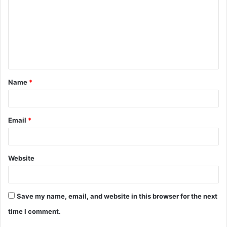
m
m
e
n
t
Name
*
*
Email
*
Website
Save my name, email, and website in this browser for the next
time I comment.