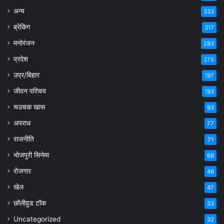
अन्य
333
ब्रेकिंग
317
मनोरंजन
283
प्रदेश
275
उप्र/बिहार
197
जीवन परिचय
193
चउचक खास
93
अपराध
77
राजनीति
71
भोजपुरी सिनेमा
68
रोजगार
48
खेल
47
छॉलीवुड टॉक
33
Uncategorized
32