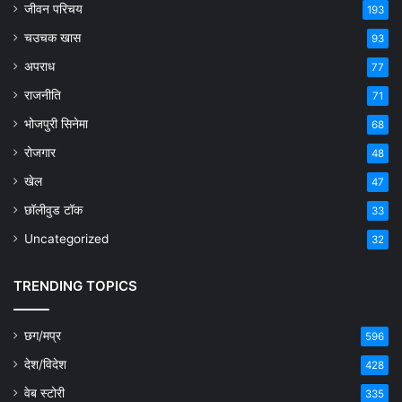
जीवन परिचय
193
चउचक खास
93
अपराध
77
राजनीति
71
भोजपुरी सिनेमा
68
रोजगार
48
खेल
47
छॉलीवुड टॉक
33
Uncategorized
32
TRENDING TOPICS
छग/मप्र
596
देश/विदेश
428
वेब स्टोरी
335