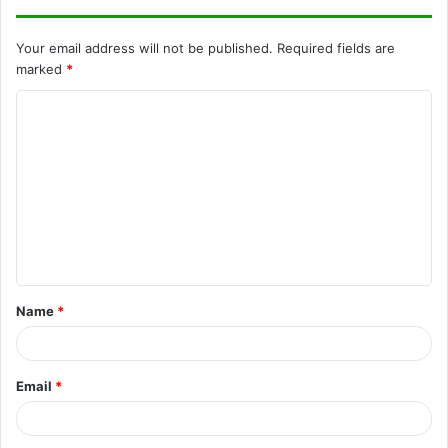
Your email address will not be published.
Required fields are
marked
*
C
o
m
m
e
n
t
Name
*
*
Email
*