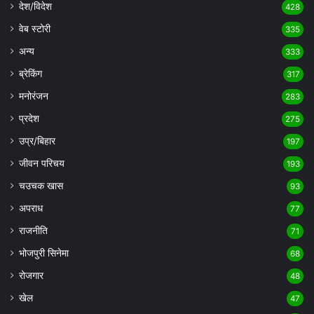
देश/विदेश
428
वेब स्टोरी
335
अन्य
333
ब्रेकिंग
317
मनोरंजन
283
प्रदेश
275
उप्र/बिहार
197
जीवन परिचय
193
चउचक खास
93
अपराध
77
राजनीति
71
भोजपुरी सिनेमा
68
रोजगार
48
खेल
47