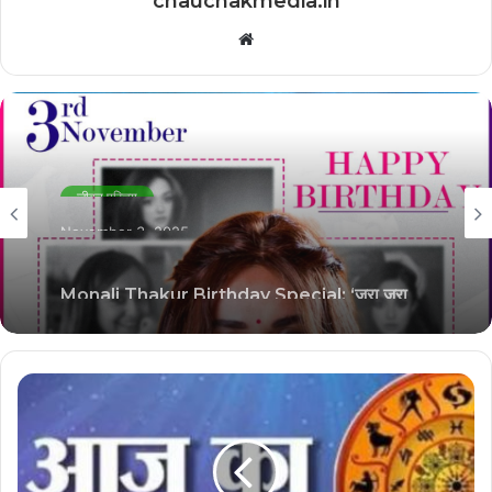
chauchakmedia.in
Website
जीवन परिचय
November 3, 2025
Monali Thakur Birthday Special: ‘जरा जरा
टच मी’ से ‘आगा बाई हल्ला मचाए रे’ तक, देखें बॉलीवुड सिंगर
मोनाली ठाकुर के 7 बेहतरीन गानों की लिस्ट