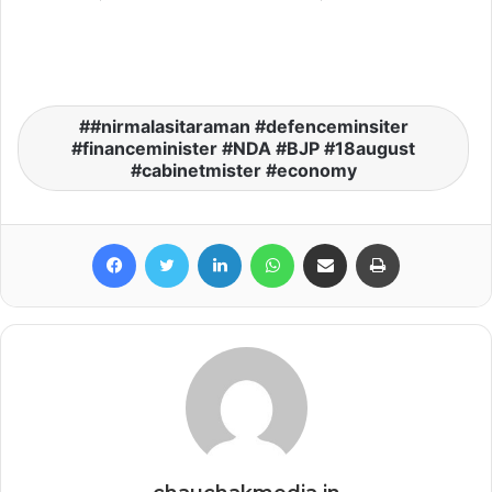
#nirmalasitaraman #defenceminsiter
#financeminister #NDA #BJP #18august
#cabinetmister #economy
Facebook
Twitter
LinkedIn
WhatsApp
Share via Email
Print