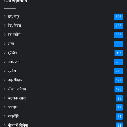
Categories
छग/मप्र
596
देश/विदेश
428
वेब स्टोरी
335
अन्य
333
ब्रेकिंग
317
मनोरंजन
283
प्रदेश
275
उप्र/बिहार
197
जीवन परिचय
193
चउचक खास
93
अपराध
77
राजनीति
71
भोजपुरी सिनेमा
68