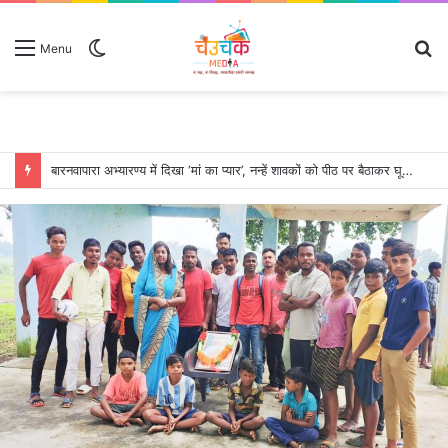
Switch
S
Menu
skin
fo
बारनवापारा अभ्यारण्य में दिखा ‘मां का प्यार’, नन्हें शावकों को पीठ पर बैठाकर घूमती दिखी मादा भालू