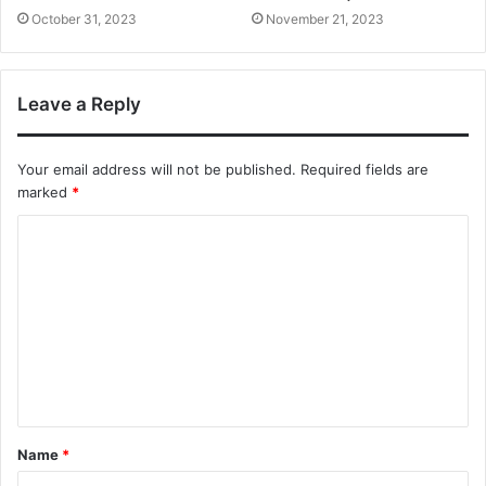
October 31, 2023
November 21, 2023
Leave a Reply
Your email address will not be published.
Required fields are
marked
*
C
o
m
m
e
n
t
Name
*
*