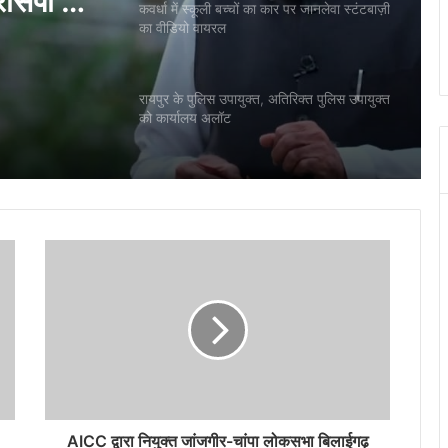
 वायरल
रायपुर के पुलिस उपायुक्त, अतिरिक्त पुलिस उपायुक्त
को कार्यालय अलॉट
ानमंत्री
रायपुर में सनी लियोनी के कार्यक्रम का विरोध, बजरंग
दल ने जताई आपत्ति..
रेसिपी तक
हिंदी के मशहूर कवि-कथाकार विनोद कुमार शुक्ल को
रायपुर स्थित निवास पर दिया गया हिंदी का सर्वोच्च
सम्मान ज्ञानपीठ पुरस्कार
छत्तीसगढ़ को स्वास्थ्य सेवाओं के क्षेत्र में मिली दो
ऐतिहासिक उपलब्धि, सीएम विष्णु देव साय दी
शुभकामनाएं
बिहार की जीत पर खूब थिरके मंत्री छत्तीसगढ़ के
स्वास्थ्य मंत्री श्याम बिहारी जायसवाल, वीडियो हुआ
वायरल
AICC द्वारा नियुक्त जांजगीर-चांपा लोकसभा बिलाईगढ़