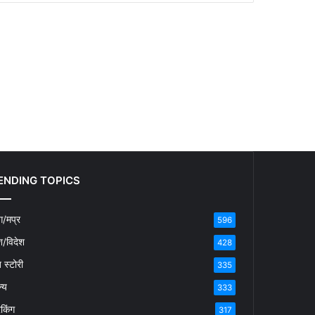
ENDING TOPICS
/मप्र
596
श/विदेश
428
ब स्टोरी
335
्य
333
रेकिंग
317