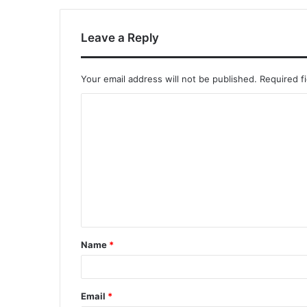
Leave a Reply
Your email address will not be published.
Required f
C
o
m
m
e
n
t
Name
*
*
Email
*