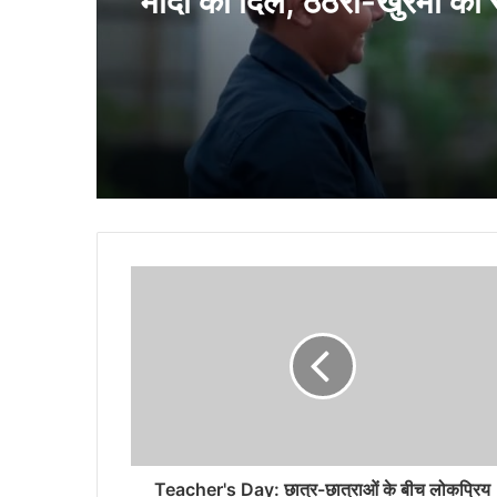
जानलेवा स्टंटबाज़ी का वीडियो
छत्तीसगढ़ के स्वाद ने जीता प्रध
मोदी का दिल, ठेठरी-खुरमी की 
पहुँची बात
Teacher's Day: छात्र-छात्राओं के बीच लोकप्रिय