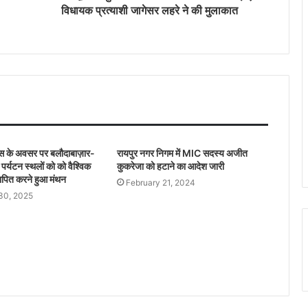
विधायक प्रत्याशी जागेसर लहरे ने की मुलाकात
छत्तीसगढ़ में आज से धान खरीदी, किसानों को नहीं
मिला टोकन, ‘टोकन-तुंहर-हाथ एप’ फेल
सांसद बृजमोहन अग्रवाल आज रायपुर में विभिन्न
कार्यक्रमों में होंगे शामिल
बिलासपुर हाईकोर्ट ने माना स्कूल परिसर में जबरन
घुसना अपराध, NSUI नेता की याचिका की खारिज
वस के अवसर पर बलौदाबाज़ार-
रायपुर नगर निगम में MIC सदस्य अजीत
 पर्यटन स्थलों को को वैश्विक
कुकरेजा को हटाने का आदेश जारी
ापित करने हुआ मंथन
February 21, 2024
छत्तीसगढ़ के स्वाद ने जीता प्रधानमंत्री मोदी का
30, 2025
दिल, ठेठरी-खुरमी की रेसिपी तक पहुँची बात
कवर्धा में स्कूली बच्चों का कार पर जानलेवा स्टंटबाज़ी
का वीडियो वायरल