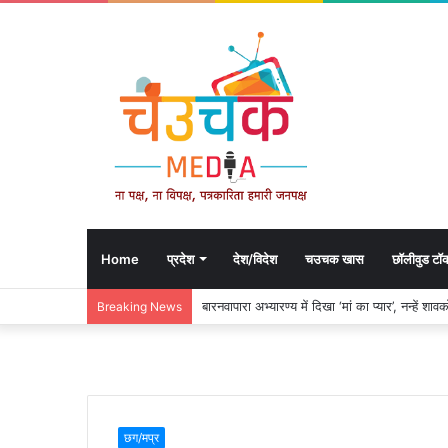
Home
प्रदेश
देश/विदेश
चउचक खास
छॉलीवुड टॉ
बारनवापारा अभ्यारण्य में दिखा ‘मां का प्यार’, नन्हें 
Breaking News
छग/मप्र