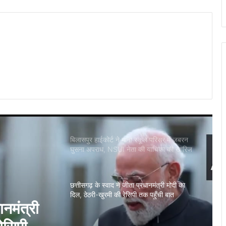
छत्तीसगढ़ में आज से धान खरीदी, किसानों को नहीं
मिला टोकन, ‘टोकन-तुंहर-हाथ एप’ फेल
सांसद बृजमोहन अग्रवाल आज रायपुर में विभिन्न
कार्यक्रमों में होंगे शामिल
बिलासपुर हाईकोर्ट ने माना स्कूल परिसर में जबरन
घुसना अपराध, NSUI नेता की याचिका की खारिज
छत्तीसगढ़ के स्वाद ने जीता प्रधानमंत्री मोदी का
दिल, ठेठरी-खुरमी की रेसिपी तक पहुँची बात
कवर्धा में स्कूली बच्चों का कार पर जानलेवा स्टंटबाज़ी
का वीडियो वायरल
पर