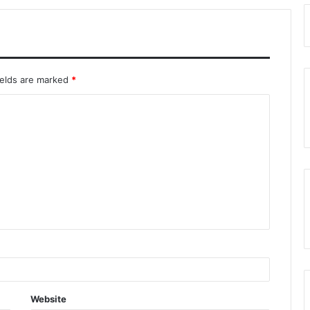
रायपुर के पुलिस उपायुक्त, अतिरिक्त पुलिस उपायुक्त
को कार्यालय अलॉट
रायपुर में सनी लियोनी के कार्यक्रम का विरोध, बजरंग
ields are marked
*
दल ने जताई आपत्ति..
Website