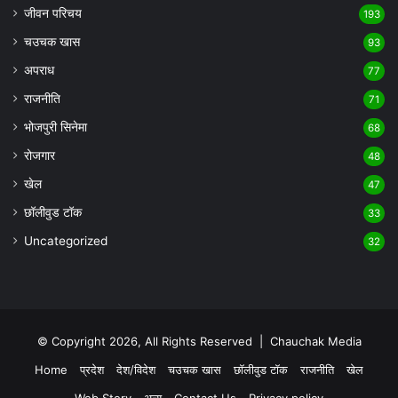
जीवन परिचय
193
चउचक खास
93
अपराध
77
राजनीति
71
भोजपुरी सिनेमा
68
रोजगार
48
खेल
47
छॉलीवुड टॉक
33
Uncategorized
32
© Copyright 2026, All Rights Reserved |
Chauchak Media
Home
प्रदेश
देश/विदेश
चउचक खास
छॉलीवुड टॉक
राजनीति
खेल
Web Story
अन्य
Contact Us
Privacy policy