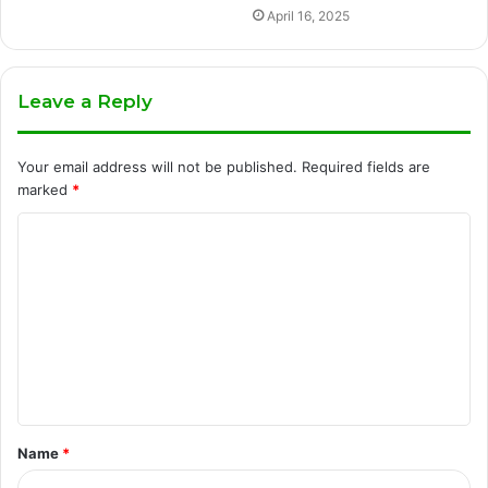
April 16, 2025
Leave a Reply
Your email address will not be published.
Required fields are
marked
*
C
o
m
m
e
n
t
Name
*
*