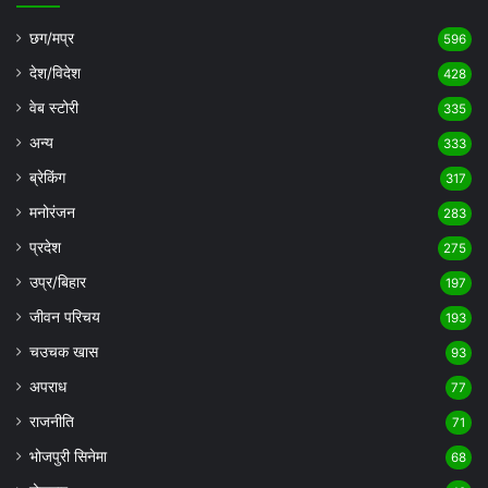
छग/मप्र
596
देश/विदेश
428
वेब स्टोरी
335
अन्य
333
ब्रेकिंग
317
मनोरंजन
283
प्रदेश
275
उप्र/बिहार
197
जीवन परिचय
193
चउचक खास
93
अपराध
77
राजनीति
71
भोजपुरी सिनेमा
68