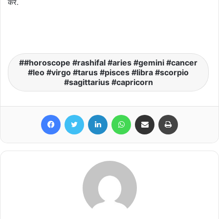
करें.
#horoscope #rashifal #aries #gemini #cancer
#leo #virgo #tarus #pisces #libra #scorpio
#sagittarius #capricorn
Facebook
Twitter
LinkedIn
WhatsApp
Share via Email
Print