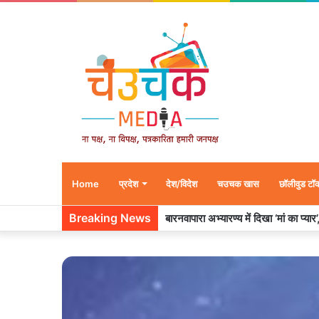
Home
प्रदेश
देश/विदेश
चउचक खास
छॉलीवुड टॉ
Breaking News
बारनवापारा अभ्यारण्य में दिखा ‘मां का प्या