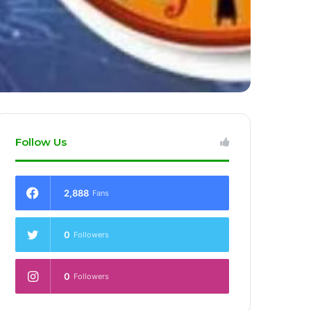
Follow Us
2,888
Fans
0
Followers
0
Followers