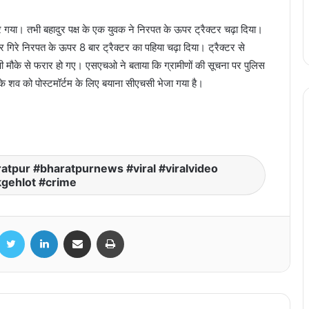
 गया। तभी बहादुर पक्ष के एक युवक ने निरपत के ऊपर ट्रैक्टर चढ़ा दिया।
 गिरे निरपत के ऊपर 8 बार ट्रैक्टर का पहिया चढ़ा दिया। ट्रैक्टर से
पी मौके से फरार हो गए। एसएचओ ने बताया कि ग्रामीणों की सूचना पर पुलिस
े शव को पोस्टमॉर्टम के लिए बयाना सीएचसी भेजा गया है।
रायपुर सांसद बृजमोहन अग्रवाल आज पहुंचेंगे पटना,
बिहार विधानसभा चुनाव में संभालेंगे प्रचार का जिम्मा
चांवल की मानक गुणवत्ता में किसी प्रकार से समझौता
नहीं – गुणवत्ता निरीक्षकों की कार्यशाला में नान अध्यक्ष
atpur #bharatpurnews #viral #viralvideo
संजय श्रीवास्तव ने दिए निर्देश
gehlot #crime
CG Police Transfer: पुलिस विभाग में बड़ा
प्रशासनिक फेरबदल, विभिन्न जिलों में तैनात 24
acebook
Twitter
LinkedIn
Share via Email
Print
पुलिसकर्मियों के तबादला आदेश जारी
जिला प्रशासन कोरिया और इसरो स्पेस ट्यूटर –
मुस्कान फाउंडेशन के संयुक्त प्रयास से स्थापित की
गई “स्पेस स्किल लैब”, राज्यपाल रमेन डेका ने किया