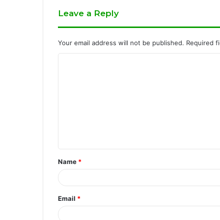
Leave a Reply
Your email address will not be published.
Required f
C
o
m
m
e
n
t
Name
*
*
Email
*