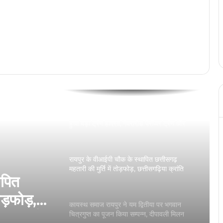
शुभारंभ
रायपुर से दिल्ली, मुंबई और भोपाल के लिए नई
फ्लाइट, डीजीसीए का विंटर शेड्यूल जारी…
बिहार के बाद अब पश्चिम बंगाल भी जीतेंगे, मुख्यमंत्री
विष्णु देव साय का बड़ा बयान
Bilaspur Train Accident: बिलासपुर के पास
हुआ बड़ा ट्रेन हादसा, गेवरारोड पैसेंजर ट्रेन और
मालगाड़ी में हुई टक्कर
रायपुर के वीआईपी चौक के स्थापित छत्तीसगढ़
महतारी की मुर्ति में तोड़फोड़, छत्तीसगढ़िया क्रांति
ापित
सेना ने की थी मूर्ति की स्थापना
ोड़फोड़,
कायस्थ समाज रायपुर ने यम द्वितीया पर भगवान
थी मूर्ति
चित्रगुप्त का पूजन किया सम्पन्न, दीपावली मिलन