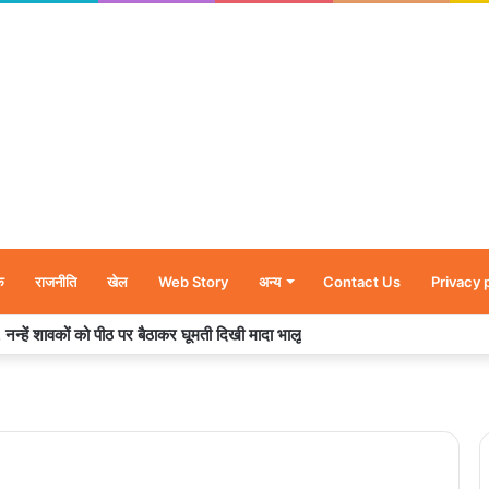
क
राजनीति
खेल
Web Story
अन्य
Contact Us
Privacy 
र’, नन्हें शावकों को पीठ पर बैठाकर घूमती दिखी मादा भालू