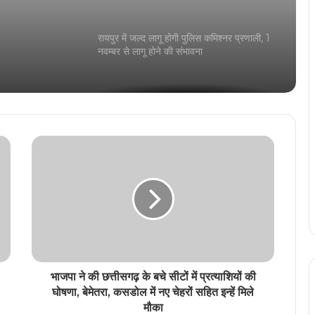
समारोह 26 को
रायपुर में जल्द लागू होगी पुलिस कमिश्नर प्रणाली, 1
नवम्बर से लागू होने की संभावना
रायपुर सांसद बृजमोहन अग्रवाल आज पहुंचेंगे पटना,
बिहार विधानसभा चुनाव में संभालेंगे प्रचार का जिम्मा
चांवल की मानक गुणवत्ता में किसी प्रकार से समझौता
नहीं – गुणवत्ता निरीक्षकों की कार्यशाला में नान अध्यक्ष
संजय श्रीवास्तव ने दिए निर्देश
CG Police Transfer: पुलिस विभाग में बड़ा
प्रशासनिक फेरबदल, विभिन्न जिलों में तैनात 24
पुलिसकर्मियों के तबादला आदेश जारी
भाजपा ने की छत्तीसगढ़ के बचे सीटों में प्रत्याशियों की
घोषणा, बेमेतरा, कसडोल में नए चेहरों सहित इन्हें मिले
जिला प्रशासन कोरिया और इसरो स्पेस ट्यूटर –
मुस्कान फाउंडेशन के संयुक्त प्रयास से स्थापित की
मौका