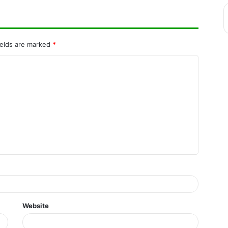
समारोह 26 को
रायपुर में जल्द लागू होगी पुलिस कमिश्नर प्रणाली, 1
नवम्बर से लागू होने की संभावना
ields are marked
*
Website