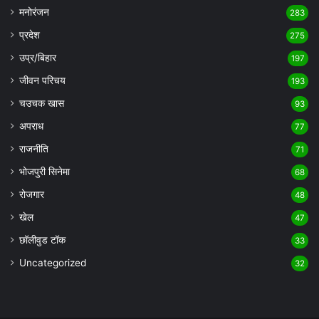
मनोरंजन
283
प्रदेश
275
उप्र/बिहार
197
जीवन परिचय
193
चउचक खास
93
अपराध
77
राजनीति
71
भोजपुरी सिनेमा
68
रोजगार
48
खेल
47
छॉलीवुड टॉक
33
Uncategorized
32