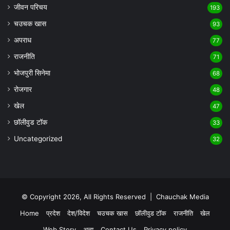
जीवन परिचय
193
चउचक खास
93
अपराध
77
राजनीति
71
भोजपुरी सिनेमा
68
रोजगार
48
खेल
47
छॉलीवुड टॉक
33
Uncategorized
32
© Copyright 2026, All Rights Reserved |
Chauchak Media
Home
प्रदेश
देश/विदेश
चउचक खास
छॉलीवुड टॉक
राजनीति
खेल
Web Story
अन्य
Contact Us
Privacy policy