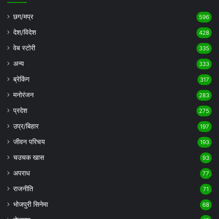
छग/मप्र
596
देश/विदेश
428
वेब स्टोरी
335
अन्य
333
ब्रेकिंग
317
मनोरंजन
283
प्रदेश
275
उप्र/बिहार
197
जीवन परिचय
193
चउचक खास
93
अपराध
77
राजनीति
71
भोजपुरी सिनेमा
68