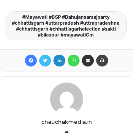
Mayawati #BSP #Bahujansamajparty
#chhattisgarh #uttarpradesh #uttrapradeshne
#chhattisgarh #chhattisgarhelection #sakti
#bilaspur #mayawatiCm
Facebook
Twitter
LinkedIn
WhatsApp
Share via Email
Print
chauchakmedia.in
Website