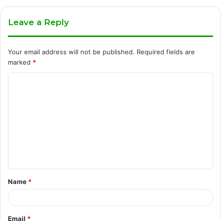
Leave a Reply
Your email address will not be published.
Required fields are
marked
*
C
o
m
m
e
n
t
Name
*
*
Email
*