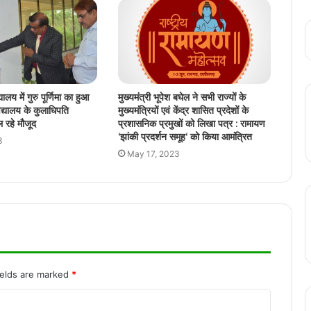
बिहार के बाद अब पश्चिम बंगाल भी जीतेंगे, मुख्यमंत्री
विष्णु देव साय का बड़ा बयान
Bilaspur Train Accident: बिलासपुर के पास
हुआ बड़ा ट्रेन हादसा, गेवरारोड पैसेंजर ट्रेन और
ालय में गुरु पूर्णिमा का हुआ
मुख्यमंत्री भूपेश बघेल ने सभी राज्यों के
मालगाड़ी में हुई टक्कर
द्यालय के कुलाधिपति
मुख्यमंत्रियों एवं केंद्र शासित प्रदेशों के
 रहे मौजूद
प्रशासनिक प्रमुखों को लिखा पत्र : रामायण
रायपुर के वीआईपी चौक के स्थापित छत्तीसगढ़
‘झांकी प्रदर्शन समूह‘ को किया आमंत्रित
3
महतारी की मुर्ति में तोड़फोड़, छत्तीसगढ़िया क्रांति
May 17, 2023
सेना ने की थी मूर्ति की स्थापना
कायस्थ समाज रायपुर ने यम द्वितीया पर भगवान
चित्रगुप्त का पूजन किया सम्पन्न, दीपावली मिलन
समारोह 26 को
रायपुर में जल्द लागू होगी पुलिस कमिश्नर प्रणाली, 1
नवम्बर से लागू होने की संभावना
ields are marked
*