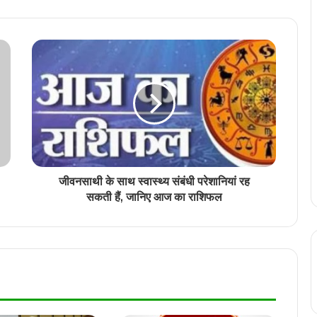
रायपुर सांसद बृजमोहन अग्रवाल आज पहुंचेंगे पटना,
बिहार विधानसभा चुनाव में संभालेंगे प्रचार का जिम्मा
चांवल की मानक गुणवत्ता में किसी प्रकार से समझौता
नहीं – गुणवत्ता निरीक्षकों की कार्यशाला में नान अध्यक्ष
संजय श्रीवास्तव ने दिए निर्देश
CG Police Transfer: पुलिस विभाग में बड़ा
प्रशासनिक फेरबदल, विभिन्न जिलों में तैनात 24
पुलिसकर्मियों के तबादला आदेश जारी
जीवनसाथी के साथ स्वास्थ्य संबंधी परेशानियां रह
सकती हैं, जानिए आज का राशिफल
जिला प्रशासन कोरिया और इसरो स्पेस ट्यूटर –
मुस्कान फाउंडेशन के संयुक्त प्रयास से स्थापित की
गई “स्पेस स्किल लैब”, राज्यपाल रमेन डेका ने किया
शुभारंभ
रायपुर से दिल्ली, मुंबई और भोपाल के लिए नई
फ्लाइट, डीजीसीए का विंटर शेड्यूल जारी…