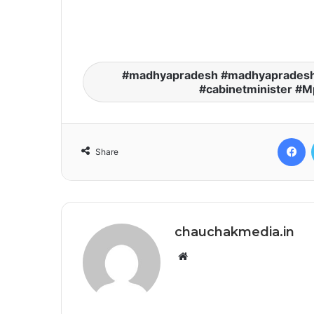
madhyapradesh #madhyapradesh
#cabinetminister #M
F
Share
chauchakmedia.in
Website