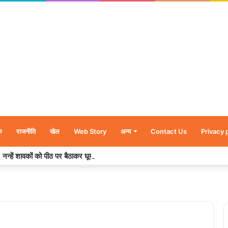
क
राजनीति
खेल
Web Story
अन्य
Contact Us
Privacy 
र’, नन्हें शावकों को पीठ पर बैठाकर घूमती दिखी मादा भालू