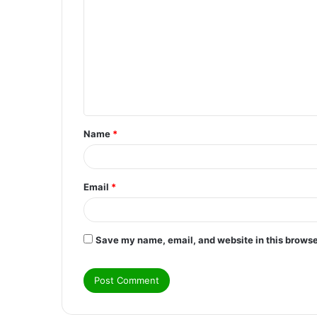
o
m
m
e
n
t
Name
*
*
Email
*
Save my name, email, and website in this browse