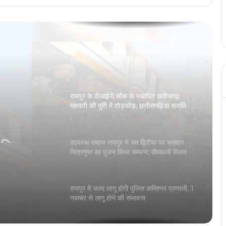
बिहार के बाद अब पश्चिम बंगाल भी जीतेंगे, मुख्यमंत्री
विष्णु देव साय का बड़ा बयान
Bilaspur Train Accident: बिलासपुर के पास
हुआ बड़ा ट्रेन हादसा, गेवरारोड पैसेंजर ट्रेन और
मालगाड़ी में हुई टक्कर
रायपुर के वीआईपी चौक के स्थापित छत्तीसगढ़
महतारी की मुर्ति में तोड़फोड़, छत्तीसगढ़िया क्रांति
ापित
सेना ने की थी मूर्ति की स्थापना
ोड़फोड़,
कायस्थ समाज रायपुर ने यम द्वितीया पर भगवान
थी मूर्ति
चित्रगुप्त का पूजन किया सम्पन्न, दीपावली मिलन
समारोह 26 को
रायपुर में जल्द लागू होगी पुलिस कमिश्नर प्रणाली, 1
नवम्बर से लागू होने की संभावना