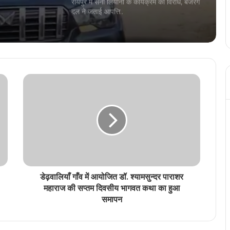
रायपुर में सनी लियोनी के कार्यक्रम का विरोध, बजरंग
दल ने जताई आपत्ति..
हिंदी के मशहूर कवि-कथाकार विनोद कुमार शुक्ल को
रायपुर स्थित निवास पर दिया गया हिंदी का सर्वोच्च
सम्मान ज्ञानपीठ पुरस्कार
छत्तीसगढ़ को स्वास्थ्य सेवाओं के क्षेत्र में मिली दो
ऐतिहासिक उपलब्धि, सीएम विष्णु देव साय दी
शुभकामनाएं
बिहार की जीत पर खूब थिरके मंत्री छत्तीसगढ़ के
स्वास्थ्य मंत्री श्याम बिहारी जायसवाल, वीडियो हुआ
वायरल
डेढ़वालियाँ गाँव में आयोजित डॉ. श्यामसुन्दर पाराशर
छत्तीसगढ़ में आज से धान खरीदी, किसानों को नहीं
महाराज की सप्तम दिवसीय भागवत कथा का हुआ
मिला टोकन, ‘टोकन-तुंहर-हाथ एप’ फेल
समापन