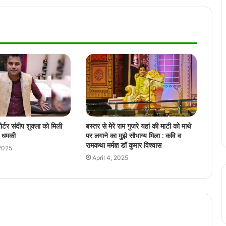
सांसद बृजमोहन अग्रवाल आज रायपुर में विभिन्न
कार्यक्रमों में होंगे शामिल
बिलासपुर हाईकोर्ट ने माना स्कूल परिसर में जबरन
घुसना अपराध, NSUI नेता की याचिका की खारिज
छत्तीसगढ़ के स्वाद ने जीता प्रधानमंत्री मोदी का
दिल, ठेठरी-खुरमी की रेसिपी तक पहुँची बात
्टर संदीप शुक्ला को मिली
बस्तर से मेरे राम गुजरे यहां की माटी को माथे
ी धमकी
पर लगाने का मुझे सौभाग्य मिला : कवि व
कवर्धा में स्कूली बच्चों का कार पर जानलेवा स्टंटबाज़ी
रामकथा मर्मज्ञ डॉ कुमार विश्वास
2025
का वीडियो वायरल
April 4, 2025
रायपुर के पुलिस उपायुक्त, अतिरिक्त पुलिस उपायुक्त
को कार्यालय अलॉट