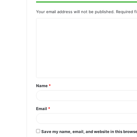
Your email address will not be published.
Required f
C
o
m
m
e
n
t
Name
*
*
Email
*
Save my name, email, and website in this browse