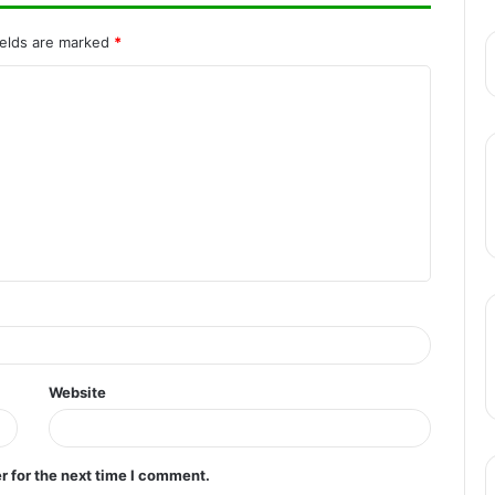
रायपुर में सनी लियोनी के कार्यक्रम का विरोध, बजरंग
दल ने जताई आपत्ति..
ields are marked
*
Website
r for the next time I comment.