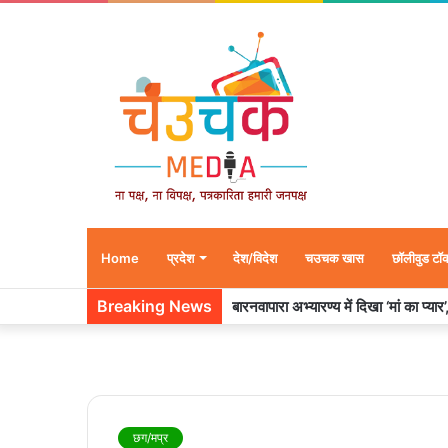
Home
प्रदेश
देश/विदेश
चउचक खास
छॉलीवुड टॉ
Breaking News
बारनवापारा अभ्यारण्य में दिखा ‘मां का प्या
छग/मप्र