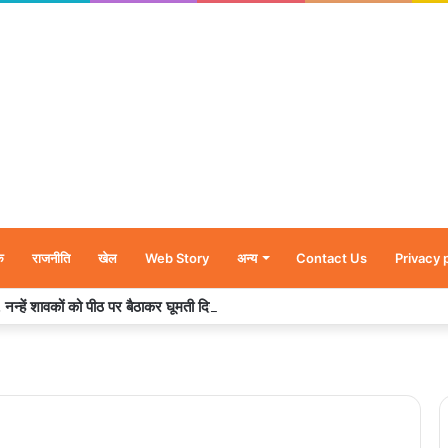
क
राजनीति
खेल
Web Story
अन्य
Contact Us
Privacy 
र’, नन्हें शावकों को पीठ पर बैठाकर घूमती दिखी मादा भालू