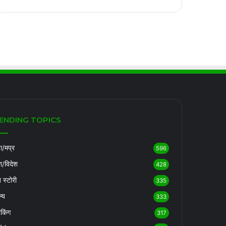
ENDING TOPICS
/मप्र
596
श/विदेश
428
ब स्टोरी
335
्य
333
रेकिंग
317