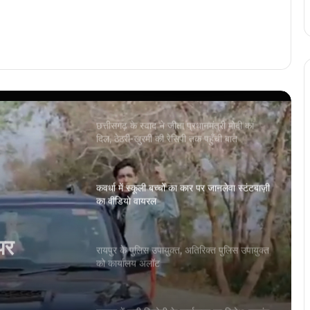
कार्यक्रमों में होंगे शामिल
बिलासपुर हाईकोर्ट ने माना स्कूल परिसर में जबरन
घुसना अपराध, NSUI नेता की याचिका की खारिज
छत्तीसगढ़ के स्वाद ने जीता प्रधानमंत्री मोदी का
दिल, ठेठरी-खुरमी की रेसिपी तक पहुँची बात
कवर्धा में स्कूली बच्चों का कार पर जानलेवा स्टंटबाज़ी
का वीडियो वायरल
पर
ो वायरल
रायपुर के पुलिस उपायुक्त, अतिरिक्त पुलिस उपायुक्त
को कार्यालय अलॉट