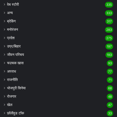
वेब स्टोरी
335
अन्य
333
ब्रेकिंग
317
मनोरंजन
283
प्रदेश
275
उप्र/बिहार
197
जीवन परिचय
193
चउचक खास
93
अपराध
77
राजनीति
71
भोजपुरी सिनेमा
68
रोजगार
48
खेल
47
छॉलीवुड टॉक
33