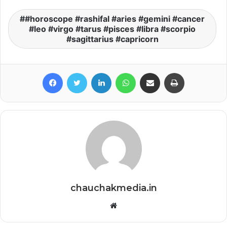
#horoscope #rashifal #aries #gemini #cancer
#leo #virgo #tarus #pisces #libra #scorpio
#sagittarius #capricorn
Facebook
Twitter
LinkedIn
WhatsApp
Share via Email
Print
chauchakmedia.in
Website