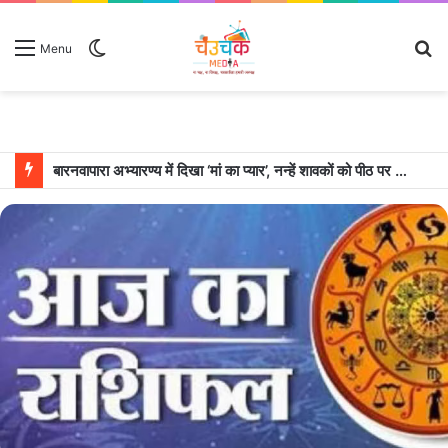
Switch
S
Menu
skin
fo
बारनवापारा अभ्यारण्य में दिखा ‘मां का प्यार’, नन्हें शावकों को पीठ पर बैठाकर घूमती दिखी मादा भालू