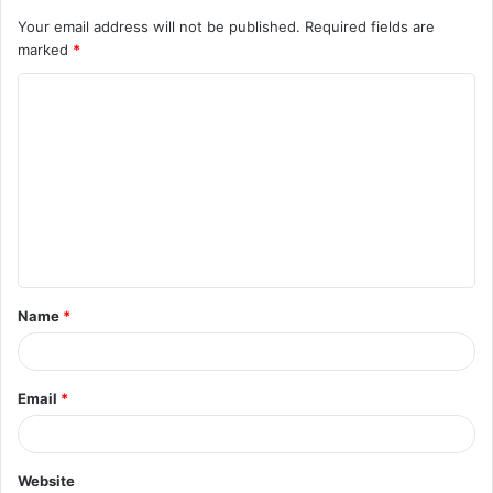
Your email address will not be published.
Required fields are
marked
*
C
o
m
m
e
n
t
Name
*
*
Email
*
Website