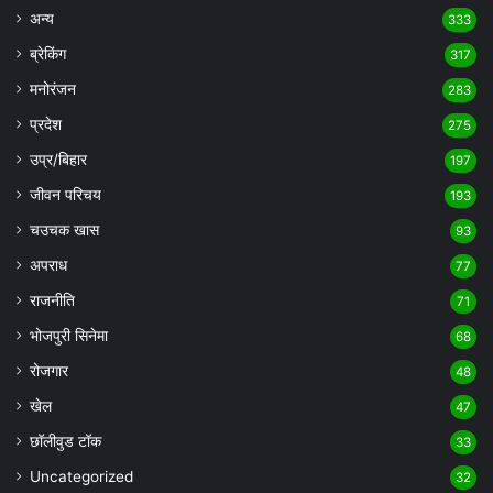
अन्य
333
ब्रेकिंग
317
मनोरंजन
283
प्रदेश
275
उप्र/बिहार
197
जीवन परिचय
193
चउचक खास
93
अपराध
77
राजनीति
71
भोजपुरी सिनेमा
68
रोजगार
48
खेल
47
छॉलीवुड टॉक
33
Uncategorized
32