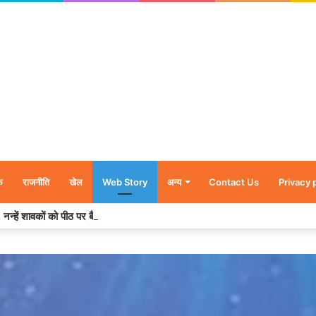
क
राजनीति
खेल
Web Story
अन्य
Contact Us
Privacy 
र’, नन्हें शावकों को पीठ पर बैठाकर घूमती दिखी मादा भालू