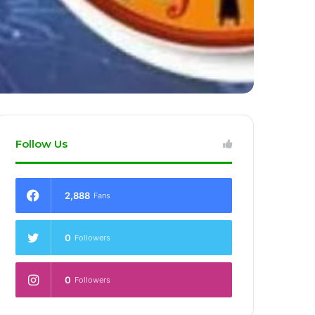
Follow Us
2,888
Fans
0
Followers
0
Followers