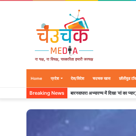
Home
प्रदेश
देश/विदेश
चउचक खास
छॉलीवुड टॉ
Breaking News
बारनवापारा अभ्यारण्य में दिखा ‘मां का प्या