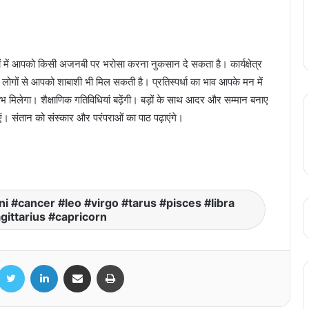
में आपको किसी अजनबी पर भरोसा करना नुकसान दे सकता है। कार्यक्षेत्र
ोगों से आपको शाबाशी भी मिल सकती है। प्रतिस्पर्धा का भाव आपके मन में
भ मिलेगा। शैक्षाणिक गतिविधियां बढ़ेंगी। बड़ों के साथ आदर और सम्मान बनाए
। संतान को संस्कार और परंपराओं का पाठ पढ़ाएंगे।
क्रिकेटर रिंकू सिंह से माँगी गई ₹10 करोड़ की
फिरौती, डी-कंपनी के नाम पर मिली जान से मारने की
धमकी
Elvish Yadav & Jannat Zubair: एल्विश
i #cancer #leo #virgo #tarus #pisces #libra
यादव और जन्नत जुबैर ने कर ली सगाई?सोशल
मीडिया पर वायरल फोटोज
gittarius #capricorn
Hina Khan Photos: रंग-बिरंगा लहंगा पहन
acebook
Twitter
LinkedIn
Share via Email
Print
परम सुंदरी बनीं टीवी की मशहूर एक्ट्रेस हिना खान