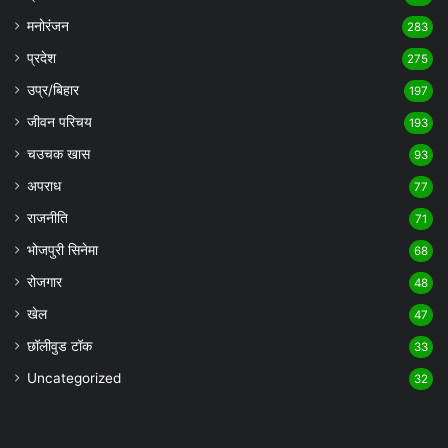
मनोरंजन
283
प्रदेश
275
उप्र/बिहार
197
जीवन परिचय
193
चउचक खास
93
अपराध
77
राजनीति
71
भोजपुरी सिनेमा
68
रोजगार
48
खेल
47
छॉलीवुड टॉक
33
Uncategorized
32