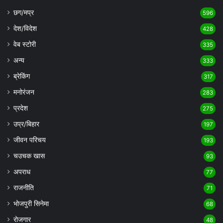
छग/मप्र
596
देश/विदेश
428
वेब स्टोरी
335
अन्य
333
ब्रेकिंग
317
मनोरंजन
283
प्रदेश
275
उप्र/बिहार
197
जीवन परिचय
193
चउचक खास
93
अपराध
77
राजनीति
71
भोजपुरी सिनेमा
68
रोजगार
48