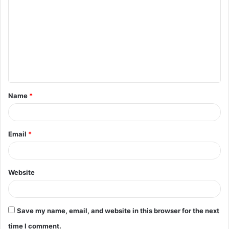
o
m
m
e
n
t
Name
*
*
Email
*
Website
Save my name, email, and website in this browser for the next
time I comment.