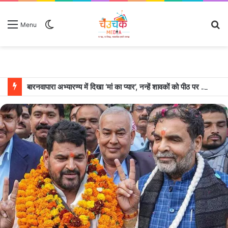
Switch
S
Menu
skin
fo
बारनवापारा अभ्यारण्य में दिखा ‘मां का प्यार’, नन्हें शावकों को पीठ पर बैठाकर घूमती दिखी मादा भालू