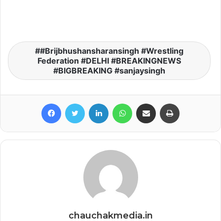
#Brijbhushansharansingh #Wrestling
Federation #DELHI #BREAKINGNEWS
#BIGBREAKING #sanjaysingh
Facebook
Twitter
LinkedIn
WhatsApp
Share via Email
Print
chauchakmedia.in