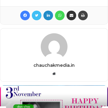
Facebook
Twitter
LinkedIn
WhatsApp
Share via Email
Print
chauchakmedia.in
Website
जीवन परिचय