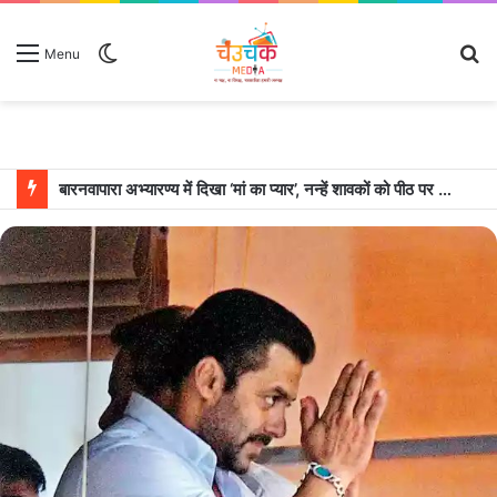
Switch
S
Menu
skin
fo
बारनवापारा अभ्यारण्य में दिखा ‘मां का प्यार’, नन्हें शावकों को पीठ पर बैठाकर घूमती दिखी मादा भालू