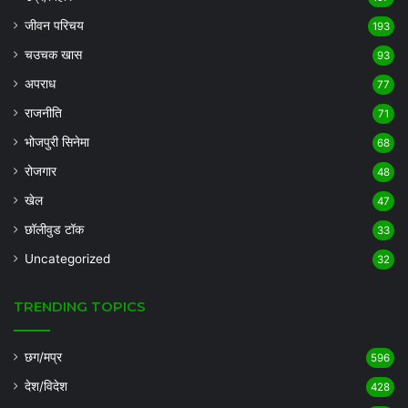
जीवन परिचय
193
चउचक खास
93
अपराध
77
राजनीति
71
भोजपुरी सिनेमा
68
रोजगार
48
खेल
47
छॉलीवुड टॉक
33
Uncategorized
32
TRENDING TOPICS
छग/मप्र
596
देश/विदेश
428