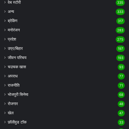
वेब स्टोरी
335
अन्य
333
ब्रेकिंग
317
मनोरंजन
283
प्रदेश
275
उप्र/बिहार
197
जीवन परिचय
193
चउचक खास
93
अपराध
77
राजनीति
71
भोजपुरी सिनेमा
68
रोजगार
48
खेल
47
छॉलीवुड टॉक
33