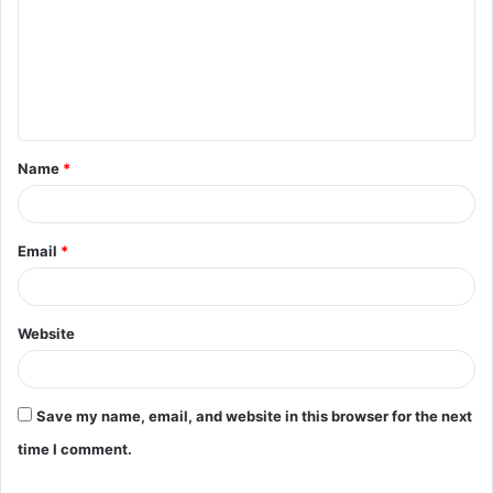
m
m
e
n
t
Name
*
*
Email
*
Website
Save my name, email, and website in this browser for the next
time I comment.