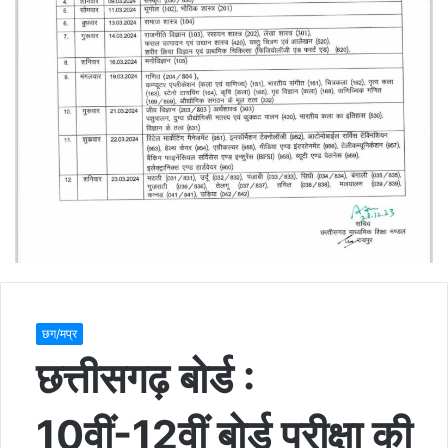
छग/मप्र
छत्तीसगढ़ बोर्ड :
10वीं-12वीं बोर्ड परीक्षा की