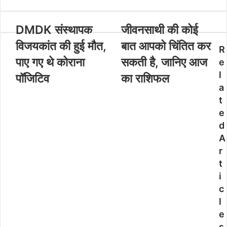
DMDK संस्थापक
जीवनसाथी की कोई
विजयकांत की हुई मौत,
बात आपको चिंतित कर
R
पाए गए थे कोराना
सकती है, जानिए आज
e
l
पॉजिटिव
का राशिफल
a
t
e
d
A
r
t
i
c
l
e
s