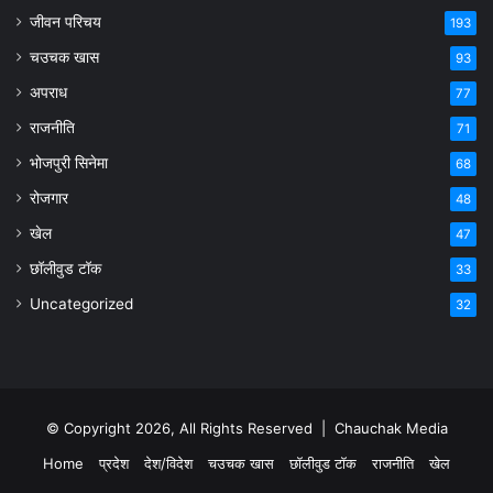
जीवन परिचय
193
चउचक खास
93
अपराध
77
राजनीति
71
भोजपुरी सिनेमा
68
रोजगार
48
खेल
47
छॉलीवुड टॉक
33
Uncategorized
32
© Copyright 2026, All Rights Reserved |
Chauchak Media
Home
प्रदेश
देश/विदेश
चउचक खास
छॉलीवुड टॉक
राजनीति
खेल