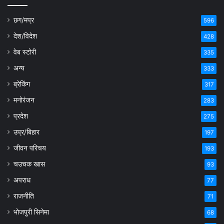
छग/मप्र
596
देश/विदेश
428
वेब स्टोरी
335
अन्य
333
ब्रेकिंग
317
मनोरंजन
283
प्रदेश
275
उप्र/बिहार
197
जीवन परिचय
193
चउचक खास
93
अपराध
77
राजनीति
71
भोजपुरी सिनेमा
68