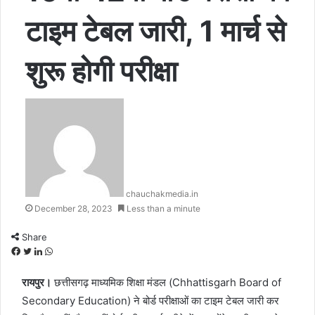
टाइम टेबल जारी, 1 मार्च से
शुरू होगी परीक्षा
chauchakmedia.in
December 28, 2023
Less than a minute
Share
F
T
L
W
a
w
i
h
रायपुर।
c
i
n
छत्तीसगढ़ माध्यमिक शिक्षा मंडल (Chhattisgarh Board of
a
e
t
k
t
Secondary Education) ने बोर्ड परीक्षाओं का टाइम टेबल जारी कर
b
t
e
s