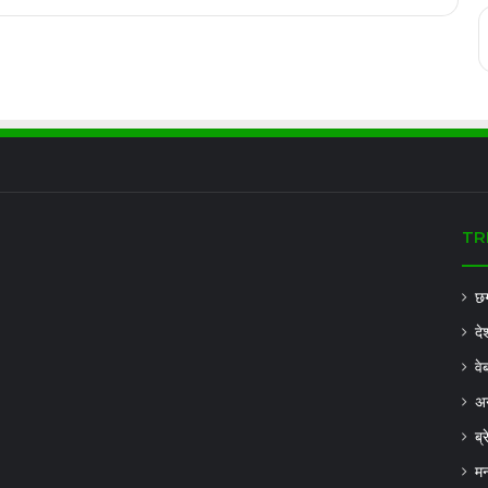
TR
छग
दे
वे
अन
ब्
मन