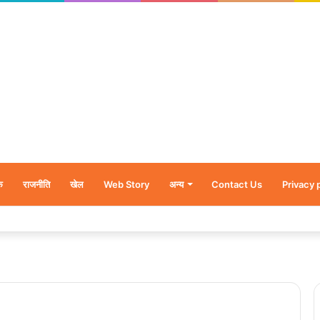
क
राजनीति
खेल
Web Story
अन्य
Contact Us
Privacy 
र’, नन्हें शावकों को पीठ पर बैठाकर घूमती दिखी मादा भालू