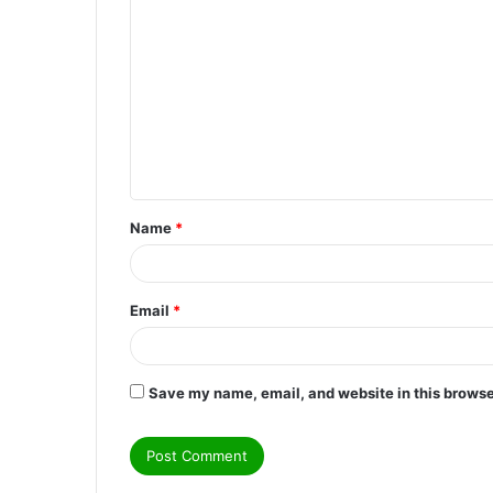
C
o
m
m
e
n
t
Name
*
*
Email
*
Save my name, email, and website in this browse