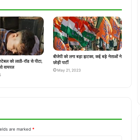
कार्यक्रमों में होंगे शामिल
बिलासपुर हाईकोर्ट ने माना स्कूल परिसर में जबरन
घुसना अपराध, NSUI नेता की याचिका की खारिज
छत्तीसगढ़ के स्वाद ने जीता प्रधानमंत्री मोदी का
बीजेपी को लगा बड़ा झटका, कई बड़े नेताओं ने
दिल, ठेठरी-खुरमी की रेसिपी तक पहुँची बात
्स्टेबल को लाठी-रॉड से पीटा,
छोड़ी पार्टी
यो वायरल
May 21, 2023
5
कवर्धा में स्कूली बच्चों का कार पर जानलेवा स्टंटबाज़ी
का वीडियो वायरल
रायपुर के पुलिस उपायुक्त, अतिरिक्त पुलिस उपायुक्त
को कार्यालय अलॉट
ields are marked
*
रायपुर में सनी लियोनी के कार्यक्रम का विरोध, बजरंग