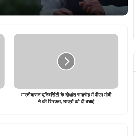
हिंदी के मशहूर कवि-कथाकार विनोद कुमार शुक्ल को
रायपुर स्थित निवास पर दिया गया हिंदी का सर्वोच्च
सम्मान ज्ञानपीठ पुरस्कार
छत्तीसगढ़ को स्वास्थ्य सेवाओं के क्षेत्र में मिली दो
ऐतिहासिक उपलब्धि, सीएम विष्णु देव साय दी
शुभकामनाएं
बिहार की जीत पर खूब थिरके मंत्री छत्तीसगढ़ के
स्वास्थ्य मंत्री श्याम बिहारी जायसवाल, वीडियो हुआ
वायरल
भारतीदासन यूनिवर्सिटी के दीक्षांत समारोह में पीएम मोदी
ने की शिरकत, छात्रों को दी बधाई
छत्तीसगढ़ में आज से धान खरीदी, किसानों को नहीं
मिला टोकन, ‘टोकन-तुंहर-हाथ एप’ फेल
सांसद बृजमोहन अग्रवाल आज रायपुर में विभिन्न