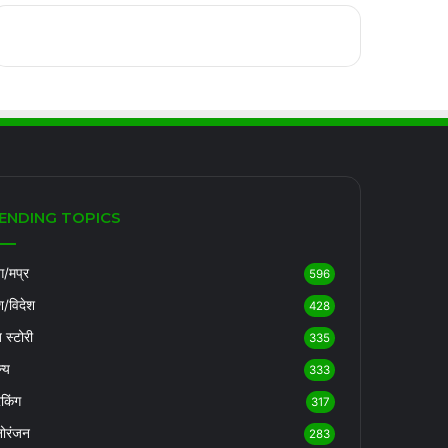
ENDING TOPICS
/मप्र
596
श/विदेश
428
ब स्टोरी
335
्य
333
रेकिंग
317
ोरंजन
283