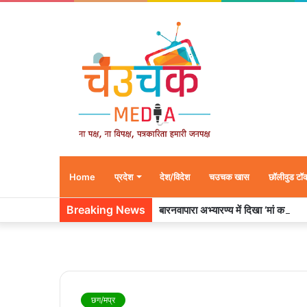
Home
प्रदेश
देश/विदेश
चउचक खास
छॉलीवुड टॉ
Breaking News
बारनवापारा अभ्यारण्य में दिखा ‘मां का प्या
छग/मप्र