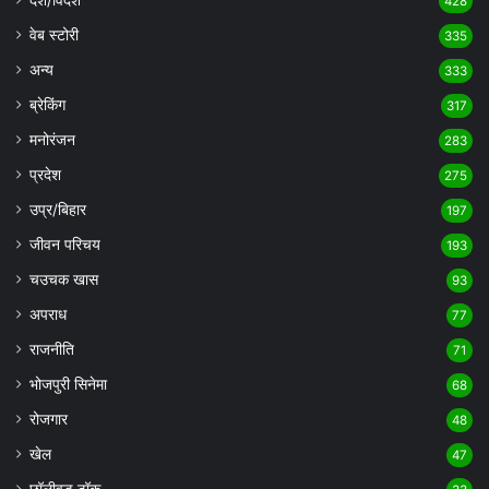
428
वेब स्टोरी
335
अन्य
333
ब्रेकिंग
317
मनोरंजन
283
प्रदेश
275
उप्र/बिहार
197
जीवन परिचय
193
चउचक खास
93
अपराध
77
राजनीति
71
भोजपुरी सिनेमा
68
रोजगार
48
खेल
47
छॉलीवुड टॉक