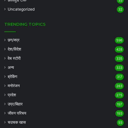
33
Uncategorized
32
TRENDING TOPICS
छग/मप्र
596
देश/विदेश
428
वेब स्टोरी
335
अन्य
333
ब्रेकिंग
317
मनोरंजन
283
प्रदेश
275
उप्र/बिहार
197
जीवन परिचय
193
चउचक खास
93