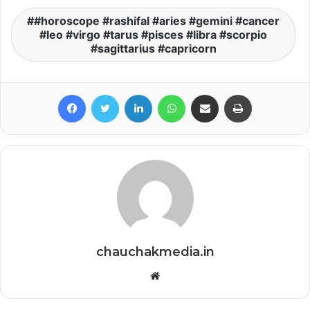
#horoscope #rashifal #aries #gemini #cancer
#leo #virgo #tarus #pisces #libra #scorpio
#sagittarius #capricorn
Facebook
Twitter
LinkedIn
WhatsApp
Share via Email
Print
chauchakmedia.in
Website