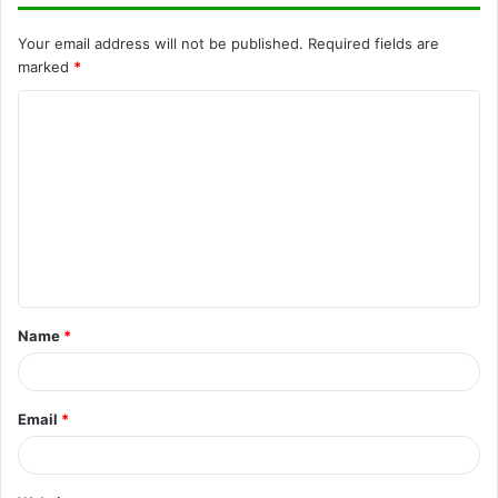
Your email address will not be published.
Required fields are
marked
*
C
o
m
m
e
n
t
Name
*
*
Email
*