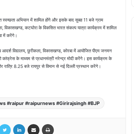
 स्वच्छता अभियान में शामिल होंगे और इसके बाद सुबह 11 बजे ग्राम
ा, विकासखण्ड, कटघोरा के विकसित भारत संकल्प यात्रा कार्यक्रम में शामिल
 में करेंगे।
व्य आदर्श विद्यालय, छुरीकला, विकासखण्ड, कोरबा में आयोजित पीएम जनमन
 कांफ्रेस के माध्यम से प्रधानमंत्री नरेन्द्र मोदी करेंगे। इस कार्यक्रम के
Gujrat Government: गुजरात सरकार के
 और रात्रि 8.25 बजे रायपुर से विमान से नई दिल्ली प्रस्थान करेंगे।
सभी 16 मंत्रियों का इस्तीफा, कल नई कैबिनेट का
होगा शपथ ग्रहण
Ravi Naik Passes Away: गोवा के पूर्व सीएम
रवि नाइक का 79 वर्ष की आयु में हुआ निधन
 #raipur #raipurnews #Girirajsingh #BJP
भिंड कलेक्टर संजीव श्रीवास्तव का तबादला, BJP
विधायक नरेंद्र सिंह कुशवाह से विवाद के 34 दिन
acebook
Twitter
LinkedIn
Share via Email
Print
बाद ट्रांसफर