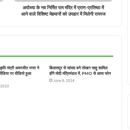
अयोध्या के नव निर्मित राम मंदिर में प्राण-प्रतिष्ठा में
कोरबा में तेज रफ्तार कार ने एक बाइक सवार को
आने वाले विशिष्ट मेहमानों को उपहार में मिलेगी रामरज
जोरदार ठोकर मारी
तखतपुर थाना प्रभारी अनिल अग्रवाल पर वसूली का
गंभीर आरोप, SSP रजनेश सिंह ने किया लाइन
अटैच
अभिनेता धर्मेंद्र की मौत की खबर अफवाह! हेमा
स्कृति मंत्री अमरजीत भगत ने
बिलासपुर से सांसद बने तोखन साहू शामिल
मालिनी ने किया कंफर्म
मीडिया पर वीडियो हुआ
होंगे मोदी मंत्रिमंडल में, PMO से आया फोन
June 9, 2024
, 2023
दिल्ली में लाल किला के पास हुए धमाके के बाद का
वीडियो है, कई गाड़ियां इसकी चपेट में आई हैं
राज्योत्सव से गायब हुए कर्मचारी की सड़ी-गली हालत
में मिली लाश