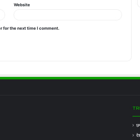
Website
r for the next time I comment.
TR
छग
दे