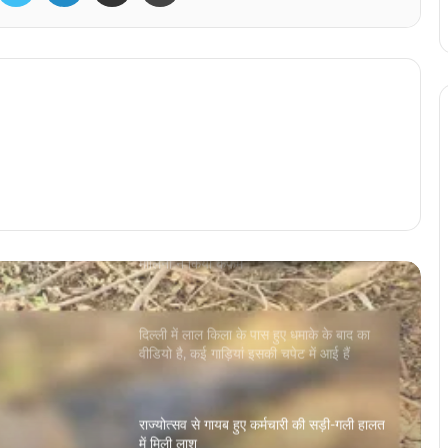
कोरबा में तेज रफ्तार कार ने एक बाइक सवार को
जोरदार ठोकर मारी
तखतपुर थाना प्रभारी अनिल अग्रवाल पर वसूली का
गंभीर आरोप, SSP रजनेश सिंह ने किया लाइन
अटैच
अभिनेता धर्मेंद्र की मौत की खबर अफवाह! हेमा
मालिनी ने किया कंफर्म
दिल्ली में लाल किला के पास हुए धमाके के बाद का
वीडियो है, कई गाड़ियां इसकी चपेट में आई हैं
राज्योत्सव से गायब हुए कर्मचारी की सड़ी-गली हालत
में मिली लाश
ी की