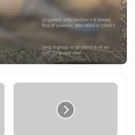
पूर्व मुख्यमंत्री अरविंद केजरीवाल ने दी विश्वकर्मा
दिवस की शुभकामनाएं, सोशल मीडिया पर ट्रोलर्स ने
कसा तंज
रायगढ़ से झारखंड जा रही यात्रियों से भरी बस
पलटी, 20 से ज्यादा घायल
Gujrat Government: गुजरात सरकार के
सभी 16 मंत्रियों का इस्तीफा, कल नई कैबिनेट का
होगा शपथ ग्रहण
Ravi Naik Passes Away: गोवा के पूर्व सीएम
रवि नाइक का 79 वर्ष की आयु में हुआ निधन
भिंड कलेक्टर संजीव श्रीवास्तव का तबादला, BJP
विधायक नरेंद्र सिंह कुशवाह से विवाद के 34 दिन
बाद ट्रांसफर