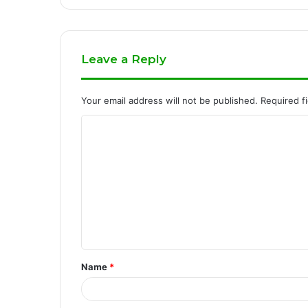
Leave a Reply
Your email address will not be published.
Required f
C
o
m
m
e
n
t
Name
*
*