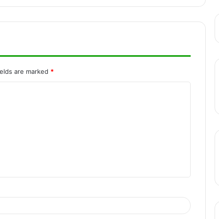
पूर्व मुख्यमंत्री अरविंद केजरीवाल ने दी विश्वकर्मा
दिवस की शुभकामनाएं, सोशल मीडिया पर ट्रोलर्स ने
कसा तंज
रायगढ़ से झारखंड जा रही यात्रियों से भरी बस
ields are marked
*
पलटी, 20 से ज्यादा घायल