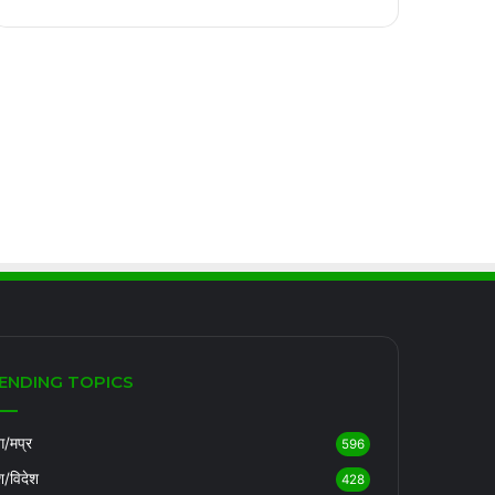
ENDING TOPICS
/मप्र
596
श/विदेश
428