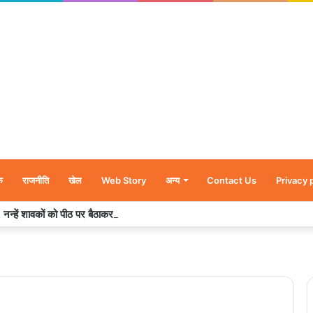
क
राजनीति
खेल
Web Story
अन्य
Contact Us
Privacy 
र’, नन्हें शावकों को पीठ पर बैठाकर घूमती दिखी मादा भालू