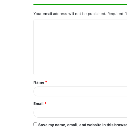
Your email address will not be published.
Required f
C
o
m
m
e
n
t
Name
*
*
Email
*
Save my name, email, and website in this browse