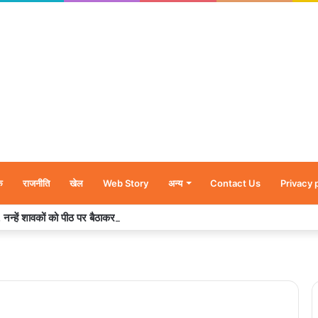
क
राजनीति
खेल
Web Story
अन्य
Contact Us
Privacy 
र’, नन्हें शावकों को पीठ पर बैठाकर घूमती दिखी मादा भालू