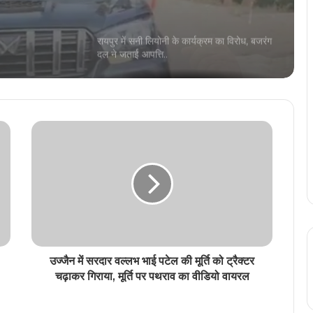
रायपुर में सनी लियोनी के कार्यक्रम का विरोध, बजरंग
दल ने जताई आपत्ति..
हिंदी के मशहूर कवि-कथाकार विनोद कुमार शुक्ल को
रायपुर स्थित निवास पर दिया गया हिंदी का सर्वोच्च
सम्मान ज्ञानपीठ पुरस्कार
छत्तीसगढ़ को स्वास्थ्य सेवाओं के क्षेत्र में मिली दो
ऐतिहासिक उपलब्धि, सीएम विष्णु देव साय दी
शुभकामनाएं
बिहार की जीत पर खूब थिरके मंत्री छत्तीसगढ़ के
स्वास्थ्य मंत्री श्याम बिहारी जायसवाल, वीडियो हुआ
वायरल
उज्जैन में सरदार वल्लभ भाई पटेल की मूर्ति को ट्रैक्टर
छत्तीसगढ़ में आज से धान खरीदी, किसानों को नहीं
चढ़ाकर गिराया, मूर्ति पर पथराव का वीडियो वायरल
मिला टोकन, ‘टोकन-तुंहर-हाथ एप’ फेल