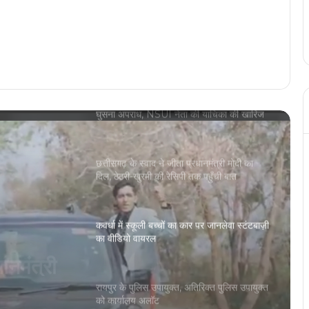
सांसद बृजमोहन अग्रवाल आज रायपुर में विभिन्न
कार्यक्रमों में होंगे शामिल
बिलासपुर हाईकोर्ट ने माना स्कूल परिसर में जबरन
घुसना अपराध, NSUI नेता की याचिका की खारिज
छत्तीसगढ़ के स्वाद ने जीता प्रधानमंत्री मोदी का
दिल, ठेठरी-खुरमी की रेसिपी तक पहुँची बात
कवर्धा में स्कूली बच्चों का कार पर जानलेवा स्टंटबाज़ी
का वीडियो वायरल
पर
ो वायरल
रायपुर के पुलिस उपायुक्त, अतिरिक्त पुलिस उपायुक्त
को कार्यालय अलॉट