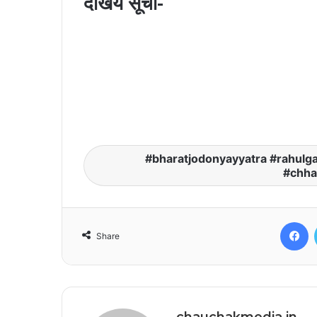
देखिये सूची-
bharatjodonyayyatra #rahulg
#chha
F
Share
chauchakmedia.in