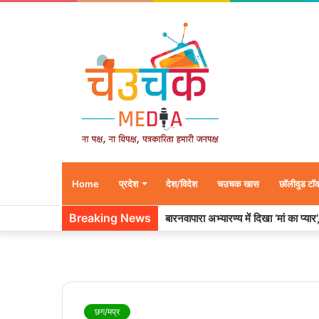
Home
प्रदेश
देश/विदेश
चउचक खास
छॉलीवुड टॉ
Breaking News
बारनवापारा अभ्यारण्य में दिखा ‘मां का प्या
छग/मप्र