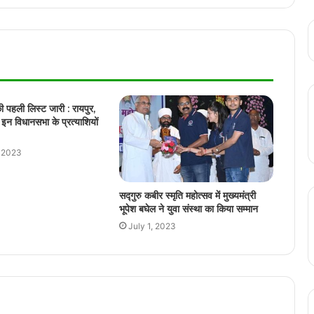
सांसद बृजमोहन अग्रवाल आज रायपुर में विभिन्न
कार्यक्रमों में होंगे शामिल
बिलासपुर हाईकोर्ट ने माना स्कूल परिसर में जबरन
घुसना अपराध, NSUI नेता की याचिका की खारिज
ी पहली लिस्ट जारी : रायपुर,
 इन विधानसभा के प्रत्याशियों
छत्तीसगढ़ के स्वाद ने जीता प्रधानमंत्री मोदी का
, 2023
दिल, ठेठरी-खुरमी की रेसिपी तक पहुँची बात
सद्गुरु कबीर स्मृति महोत्सव में मुख्यमंत्री
भूपेश बघेल ने युवा संस्था का किया सम्मान
कवर्धा में स्कूली बच्चों का कार पर जानलेवा स्टंटबाज़ी
July 1, 2023
का वीडियो वायरल
रायपुर के पुलिस उपायुक्त, अतिरिक्त पुलिस उपायुक्त
को कार्यालय अलॉट