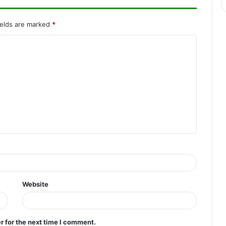
रायपुर में सनी लियोनी के कार्यक्रम का विरोध, बजरंग
ields are marked
*
दल ने जताई आपत्ति..
Website
r for the next time I comment.