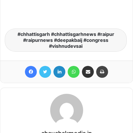
chhattisgarh #chhattisgarhnews #raipur
#raipurnews #deepakbaij #congress
#vishnudevsai
Facebook
Twitter
LinkedIn
WhatsApp
Share via Email
Print