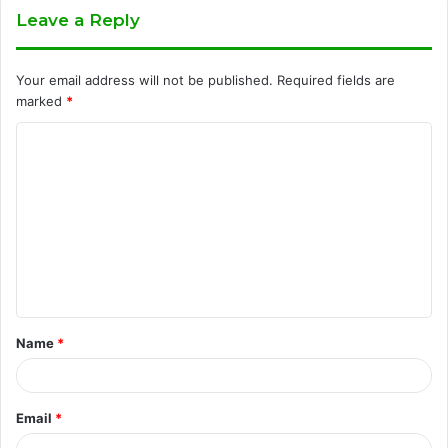
Leave a Reply
Your email address will not be published.
Required fields are
marked
*
C
o
m
m
e
n
t
Name
*
*
Email
*