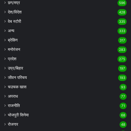
छग/मप्र
596
देश/विदेश
428
वेब स्टोरी
335
अन्य
333
ब्रेकिंग
317
मनोरंजन
283
प्रदेश
275
उप्र/बिहार
197
जीवन परिचय
193
चउचक खास
93
अपराध
77
राजनीति
71
भोजपुरी सिनेमा
68
रोजगार
48