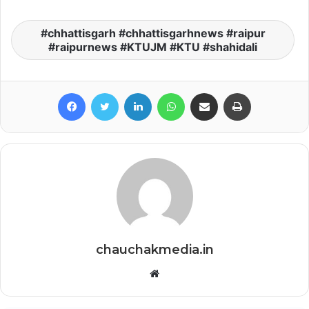
chhattisgarh #chhattisgarhnews #raipur
#raipurnews #KTUJM #KTU #shahidali
Facebook
Twitter
LinkedIn
WhatsApp
Share via Email
Print
chauchakmedia.in
Website