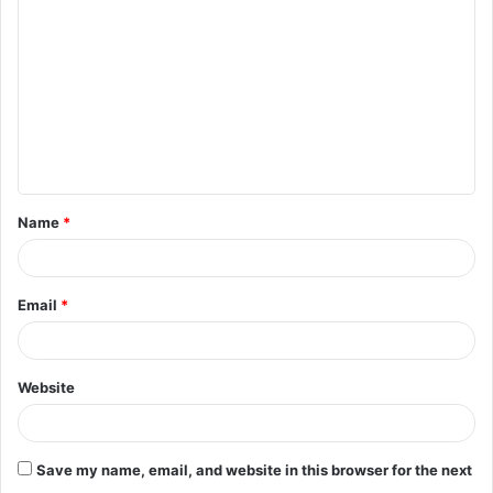
o
m
m
e
n
t
Name
*
*
Email
*
Website
Save my name, email, and website in this browser for the next