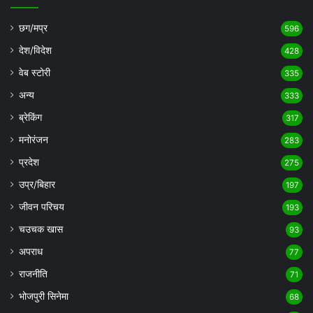
छग/मप्र
596
देश/विदेश
428
वेब स्टोरी
335
अन्य
333
ब्रेकिंग
317
मनोरंजन
283
प्रदेश
275
उप्र/बिहार
197
जीवन परिचय
193
चउचक खास
93
अपराध
77
राजनीति
71
भोजपुरी सिनेमा
68