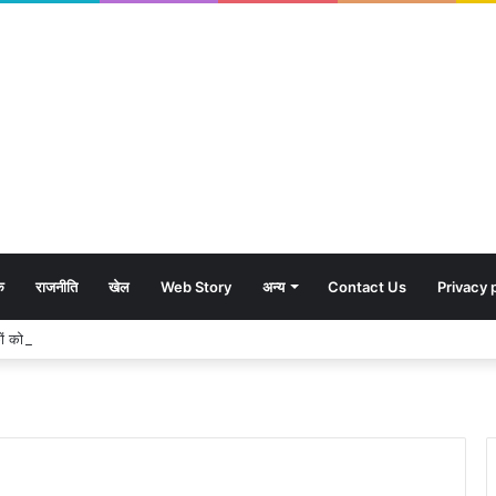
क
राजनीति
खेल
Web Story
अन्य
Contact Us
Privacy 
शावकों को पीठ पर बैठाकर घूमती दिखी मादा भालू