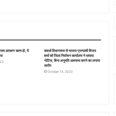
मुख्यमंत्री विष्णुदेव साय ने बिलासपुर के पास हुए ट्रेन
दुर्घटना पर जताया गहरा दु:ख, दिवंगत के परिजनों
को 5 लाख की आर्थिक सहायता का निर्णय
गुजरात के एकता परेड में छत्तीसगढ़ की झांकी ने
दिखाया विकास का नया मॉडल, प्रधामंत्री मोदी ने
की सराहना
केंद्रीय गृह मंत्री अमित शाह का छत्तीसगढ़ दौरा, 7
ुस्लिम आरक्षण खत्म हो, ये
कवर्धा विधानसभा से भाजपा प्रत्याशी विजय
फरवरी को जाएंगे बस्तर
ाफ
शर्मा को जिला निर्वाचन कार्यालय ने थमाया
नोटिस, बिना अनुमति आमसभा करने का लगाया
023
आरोप
October 14, 2023
Stand up Comedian जाकिर खान ने कॉमेडी
से लिया 5 साल का ब्रेक, स्वास्थ्य समस्याओं को
बताया मुख्य कारण
सीएम योगी आदित्यनाथ को लेकर कवि कुमार विश्वास
ने की मजेदार बात, वीडियो हो रहा गायरल