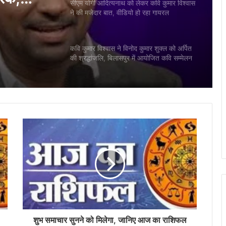
कवि कुमार विश्वास ने विनोद कुमार शुक्ल को अर्पित
त, वीडियो
की श्रद्धांजलि, बिलासपुर में आयोजित कवि सम्मेलन
हुआ स्थगित
किर खान
लेह (लद्दाख) के पूर्व सांसद जामयांग सेरिंग नामग्याल
रेक,
आज छत्तीसगढ़ दौरे पर, भाजपा प्रदेश मुख्यालय
कुशाभाऊ ठाकरे परिसर में बैठक लेंगे
ुख्य कारण
Bihar Election Results: अलीनगर विधानसभा
से जीतीं मैथिली ठाकुर, कहा- ये मेरी जीत नहीं,
जनता की जीत है
Dharmemdra Health Update: मुंबई के
ब्रीच कैंडी अस्पताल से डिस्चार्ज हुए धर्मेन्द्र, एंबुलेंस
से घर पहुंचे
मुख्यमंत्री विष्णुदेव साय ने गुजरात दौरे के दौरान
NAMTECH कॉलेज का किया भ्रमण
शुभ समाचार सुनने को मिलेगा, जानिए आज का राशिफल