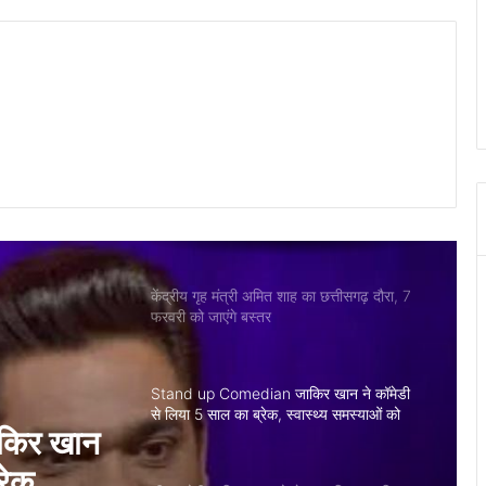
मुख्यमंत्री विष्णुदेव साय ने बिलासपुर के पास हुए ट्रेन
दुर्घटना पर जताया गहरा दु:ख, दिवंगत के परिजनों
को 5 लाख की आर्थिक सहायता का निर्णय
गुजरात के एकता परेड में छत्तीसगढ़ की झांकी ने
दिखाया विकास का नया मॉडल, प्रधामंत्री मोदी ने
की सराहना
केंद्रीय गृह मंत्री अमित शाह का छत्तीसगढ़ दौरा, 7
फरवरी को जाएंगे बस्तर
Stand up Comedian जाकिर खान ने कॉमेडी
से लिया 5 साल का ब्रेक, स्वास्थ्य समस्याओं को
बताया मुख्य कारण
सीएम योगी आदित्यनाथ को लेकर कवि कुमार विश्वास
ने की मजेदार बात, वीडियो हो रहा गायरल
कर कवि