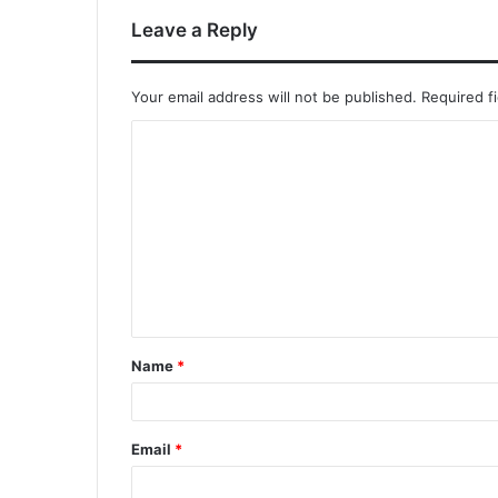
Leave a Reply
Your email address will not be published.
Required f
C
o
m
m
e
n
t
Name
*
*
Email
*