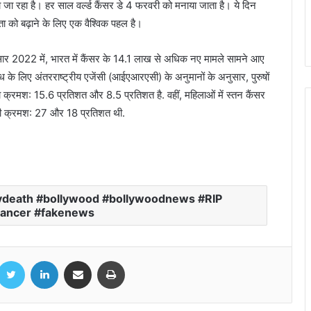
 जा रहा है। हर साल वर्ल्ड कैंसर डे 4 फरवरी को मनाया जाता है। ये दिन
ता को बढ़ाने के लिए एक वैश्विक पहल है।
नुसार 2022 में, भारत में कैंसर के 14.1 लाख से अधिक नए मामले सामने आए
के लिए अंतरराष्ट्रीय एजेंसी (आईएआरएसी) के अनुमानों के अनुसार, पुरुषों
का क्रमश: 15.6 प्रतिशत और 8.5 प्रतिशत है. वहीं, महिलाओं में स्तन कैंसर
ारी क्रमश: 27 और 18 प्रतिशत थी.
Bihar Election Results: अलीनगर विधानसभा
से जीतीं मैथिली ठाकुर, कहा- ये मेरी जीत नहीं,
जनता की जीत है
Dharmemdra Health Update: मुंबई के
eath #bollywood #bollywoodnews #RIP
ब्रीच कैंडी अस्पताल से डिस्चार्ज हुए धर्मेन्द्र, एंबुलेंस
cancer #fakenews
से घर पहुंचे
मुख्यमंत्री विष्णुदेव साय ने गुजरात दौरे के दौरान
acebook
Twitter
LinkedIn
Share via Email
Print
NAMTECH कॉलेज का किया भ्रमण