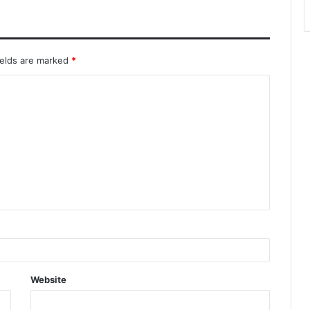
कवि कुमार विश्वास ने विनोद कुमार शुक्ल को अर्पित
की श्रद्धांजलि, बिलासपुर में आयोजित कवि सम्मेलन
हुआ स्थगित
ields are marked
*
लेह (लद्दाख) के पूर्व सांसद जामयांग सेरिंग नामग्याल
आज छत्तीसगढ़ दौरे पर, भाजपा प्रदेश मुख्यालय
कुशाभाऊ ठाकरे परिसर में बैठक लेंगे
Website