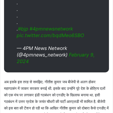
.
.
.
.
.
#bjp
#4pmnewsnetwork
pic.twitter.com/bqdMeo6SBO
— 4PM News Network
(@4pmnews_network)
February 9,
2024
अब इसके इस तरह से समझिए. नीतीश कुमार जब बीजेपी से अलग होकर
महागठबंन में जाकर सरकार बनाई थी. इसके बाद उन्होंने पूरे देश के क्षेत्रिय दलों
को एक मंच पर लगाकर इंडी गठबंधन को एनडीए के खिलाफ बनाया था. इसी
गठबंधन में उत्तर प्रदेश के जयंत चौधरी की पार्टी आरएलडी भी शामिल है. बीजेपी
को इस बात की टेंशन हो रही था कि आखिर नीतीश कुमार को दोबारा कैसे एनडीए में