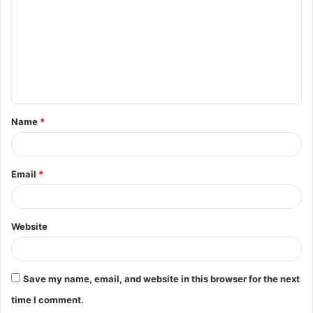
m
m
e
n
t
Name
*
*
Email
*
Website
Save my name, email, and website in this browser for the next
time I comment.