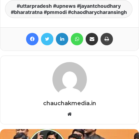
uttarpradesh #upnews #jayantchoudhary
#bharatratna #pmmodi #chaodharycharansingh
Facebook
Twitter
LinkedIn
WhatsApp
Share via Email
Print
chauchakmedia.in
Website