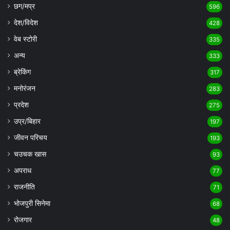
छग/मप्र
596
देश/विदेश
428
वेब स्टोरी
335
अन्य
333
ब्रेकिंग
317
मनोरंजन
283
प्रदेश
275
उप्र/बिहार
197
जीवन परिचय
193
चउचक खास
93
अपराध
77
राजनीति
71
भोजपुरी सिनेमा
68
रोजगार
48