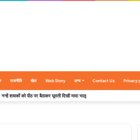
क
राजनीति
खेल
Web Story
अन्य
Contact Us
Privacy 
र’, नन्हें शावकों को पीठ पर बैठाकर घूमती दिखी मादा भालू