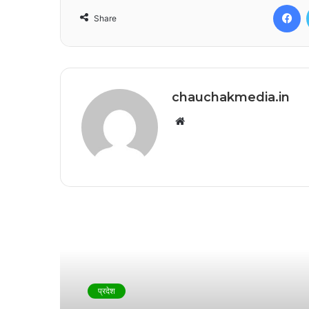
F
Share
chauchakmedia.in
Website
Read Next
प्रदेश