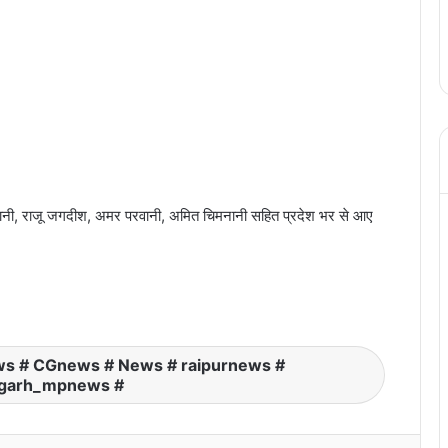
ंदरानी, राजू जगदीश, अमर परवानी, अमित चिमनानी सहित प्रदेश भर से आए
रायपुर सांसद बृजमोहन अग्रवाल आज पहुंचेंगे पटना,
बिहार विधानसभा चुनाव में संभालेंगे प्रचार का जिम्मा
चांवल की मानक गुणवत्ता में किसी प्रकार से समझौता
नहीं – गुणवत्ता निरीक्षकों की कार्यशाला में नान अध्यक्ष
ws # CGnews # News # raipurnews #
संजय श्रीवास्तव ने दिए निर्देश
sgarh_mpnews #
CG Police Transfer: पुलिस विभाग में बड़ा