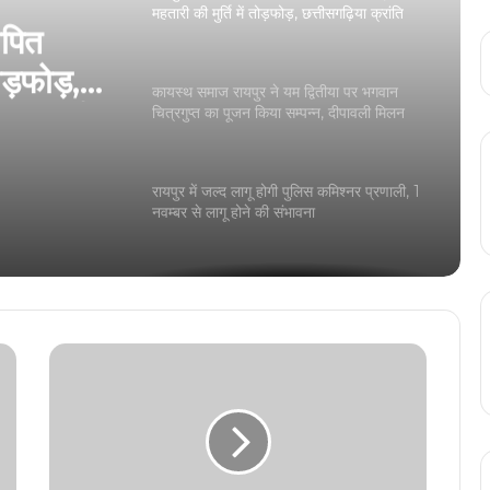
महतारी की मुर्ति में तोड़फोड़, छत्तीसगढ़िया क्रांति
ापित
सेना ने की थी मूर्ति की स्थापना
ोड़फोड़,
कायस्थ समाज रायपुर ने यम द्वितीया पर भगवान
थी मूर्ति
चित्रगुप्त का पूजन किया सम्पन्न, दीपावली मिलन
समारोह 26 को
रायपुर में जल्द लागू होगी पुलिस कमिश्नर प्रणाली, 1
नवम्बर से लागू होने की संभावना
रायपुर सांसद बृजमोहन अग्रवाल आज पहुंचेंगे पटना,
बिहार विधानसभा चुनाव में संभालेंगे प्रचार का जिम्मा
चांवल की मानक गुणवत्ता में किसी प्रकार से समझौता
नहीं – गुणवत्ता निरीक्षकों की कार्यशाला में नान अध्यक्ष
संजय श्रीवास्तव ने दिए निर्देश
CG Police Transfer: पुलिस विभाग में बड़ा