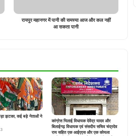
प्रशासनिक फेरबदल, विभिन्न जिलों में तैनात 24
पुलिसकर्मियों के तबादला आदेश जारी
रायपुर महानगर में पानी की समस्या आज और कल नहीं
आ सकता पानी
जिला प्रशासन कोरिया और इसरो स्पेस ट्यूटर –
मुस्कान फाउंडेशन के संयुक्त प्रयास से स्थापित की
गई “स्पेस स्किल लैब”, राज्यपाल रमेन डेका ने किया
शुभारंभ
रायपुर से दिल्ली, मुंबई और भोपाल के लिए नई
फ्लाइट, डीजीसीए का विंटर शेड्यूल जारी…
बिहार के बाद अब पश्चिम बंगाल भी जीतेंगे, मुख्यमंत्री
विष्णु देव साय का बड़ा बयान
Bilaspur Train Accident: बिलासपुर के पास
हुआ बड़ा ट्रेन हादसा, गेवरारोड पैसेंजर ट्रेन और
बड़ा झटका, कई बड़े नेताओं ने
कांग्रेस भिलाई विधायक देवेंद्र यादव और
मालगाड़ी में हुई टक्कर
बिलाईगढ़ विधायक एवं संसदीय सचिव चंद्रदेव
23
राय सहित एक आईएएस और एक कोयला