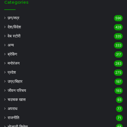
Categories
छग/मप्र
596
देश/विदेश
428
वेब स्टोरी
335
अन्य
333
ब्रेकिंग
317
मनोरंजन
283
प्रदेश
275
उप्र/बिहार
197
जीवन परिचय
193
चउचक खास
93
अपराध
77
राजनीति
71
भोजपुरी सिनेमा