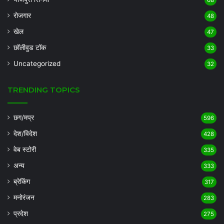
68
रोजगार
48
खेल
47
छॉलीवुड टॉक
33
Uncategorized
32
TRENDING TOPICS
छग/मप्र
596
देश/विदेश
428
वेब स्टोरी
335
अन्य
333
ब्रेकिंग
317
मनोरंजन
283
प्रदेश
275