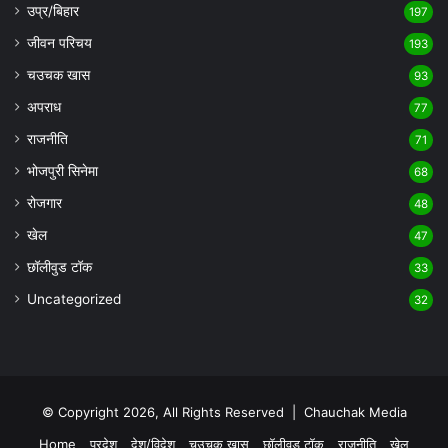
उप्र/बिहार
197
जीवन परिचय
193
चउचक खास
93
अपराध
77
राजनीति
71
भोजपुरी सिनेमा
68
रोजगार
48
खेल
47
छॉलीवुड टॉक
33
Uncategorized
32
© Copyright 2026, All Rights Reserved |
Chauchak Media
Home
प्रदेश
देश/विदेश
चउचक खास
छॉलीवुड टॉक
राजनीति
खेल