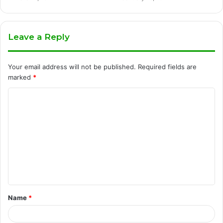
Leave a Reply
Your email address will not be published.
Required fields are
marked
*
C
o
m
m
e
n
t
Name
*
*