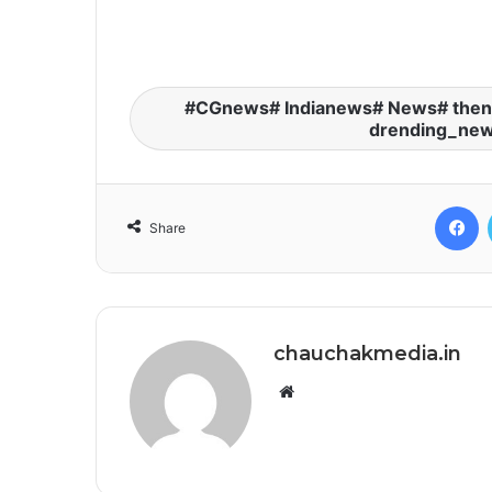
CGnews# Indianews# News# then
drending_new
F
Share
chauchakmedia.in
Website