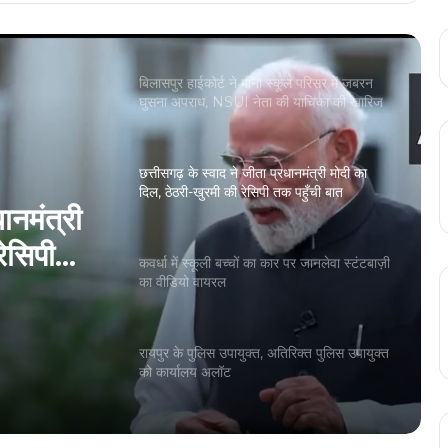
घुसना अपराध, NSUI नेता की याचिका की खारिज
छत्तीसगढ़ के स्वाद ने जीता प्रधानमंत्री मोदी का
दिल, ठेठरी-खुरमी की रेसिपी तक पहुँची बात
कवर्धा में स्कूली बच्चों का कार पर जानलेवा स्टंटबाज़ी
का वीडियो वायरल
पर
ो वायरल
रायपुर के पुलिस उपायुक्त, अतिरिक्त पुलिस उपायुक्त
को कार्यालय अलॉट
ानमंत्री
रायपुर में सनी लियोनी के कार्यक्रम का विरोध, बजरंग
दल ने जताई आपत्ति..
ेसिपी
हिंदी के मशहूर कवि-कथाकार विनोद कुमार शुक्ल को