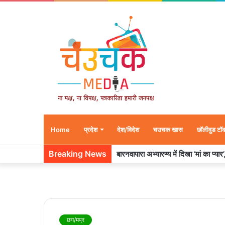
Home
प्रदेश
देश/विदेश
चउचक खास
छॉलीवुड टॉ
Breaking News
बारनवापारा अभ्यारण्य में दिखा ‘मां का प्या
छग/मप्र