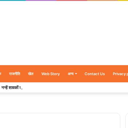
क
राजनीति
खेल
Web Story
अन्य
Contact Us
Privacy 
र’, नन्हें शावकों को पीठ पर बैठाकर घूमती दिखी मादा भालू