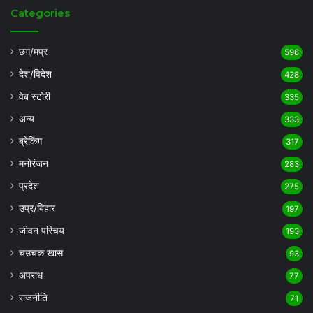
Categories
छग/मप्र
596
देश/विदेश
428
वेब स्टोरी
335
अन्य
333
ब्रेकिंग
317
मनोरंजन
283
प्रदेश
275
उप्र/बिहार
197
जीवन परिचय
193
चउचक खास
93
अपराध
77
राजनीति
71