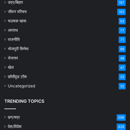
उप्र/बिहार
197
जीवन परिचय
193
चउचक खास
93
अपराध
77
राजनीति
71
भोजपुरी सिनेमा
68
रोजगार
48
खेल
47
छॉलीवुड टॉक
33
Uncategorized
32
TRENDING TOPICS
छग/मप्र
596
देश/विदेश
428