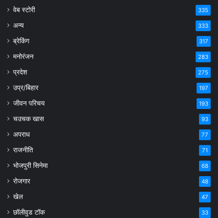
वेब स्टोरी
335
अन्य
333
ब्रेकिंग
317
मनोरंजन
283
प्रदेश
275
उप्र/बिहार
197
जीवन परिचय
193
चउचक खास
93
अपराध
77
राजनीति
71
भोजपुरी सिनेमा
68
रोजगार
48
खेल
47
छॉलीवुड टॉक
33